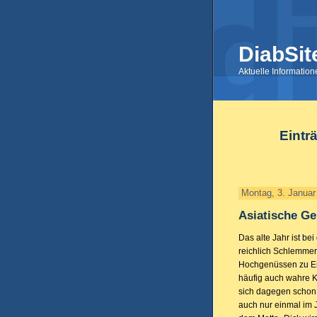
DiabSit
Aktuelle Informatio
Eintr
Montag, 3. Januar
Asiatische G
Das alte Jahr ist be
reichlich Schlemmer
Hochgenüssen zu En
häufig auch wahre 
sich dagegen schon 
auch nur einmal im 