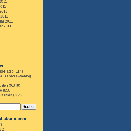
 2011
2011
 2011
 2011
uar 2011
ar 2011
ien
es-Radio
(114)
te Diabetes-Weblog
chten
(9.348)
te
(856)
e zählen
(164)
d abonnieren
.3
92