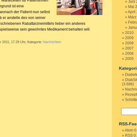
 Wartezeiten für Patientinnen
Juni
rgrund ist eine
Mai 
onach der Patient nun selbst
April
März
 er anstelle des von seiner
Febr
chriebenen Rabattarzneimittels lieber ein anderes
Janu
pielsweise sein gewohntes Medikament behalten will.
2010
2009
r 2011, 17.29 Uhr, Kategorie:
Nachrichten
2008
2007
2006
2005
Kategor
Diabet
DiabSi
(3.686)
Nachri
Rezep
Schritt
RSS-Fee
Atom 0
RSS 0.