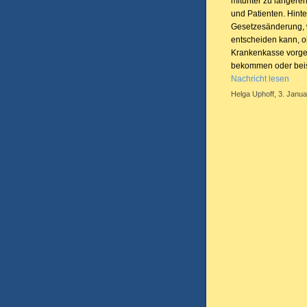
mitunter zu längeren
und Patienten. Hinte
Gesetzesänderung, w
entscheiden kann, ob
Krankenkasse vorges
bekommen oder beis
Nachricht lesen
Helga Uphoff, 3. Janua