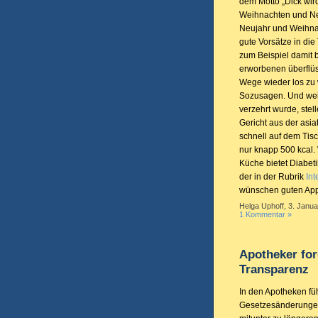
dem Motto „Dick wir
Weihnachten und Ne
Neujahr und Weihnach
gute Vorsätze in die
zum Beispiel damit b
erworbenen überflüs
Wege wieder los zu w
Sozusagen. Und weil
verzehrt wurde, stel
Gericht aus der asia
schnell auf dem Tisc
nur knapp 500 kcal.
Küche bietet Diabet
der in der Rubrik
Int
wünschen guten Appe
Helga Uphoff, 3. Janua
1 Kommentar »
Apotheker fo
Transparenz
In den Apotheken fü
Gesetzesänderunge