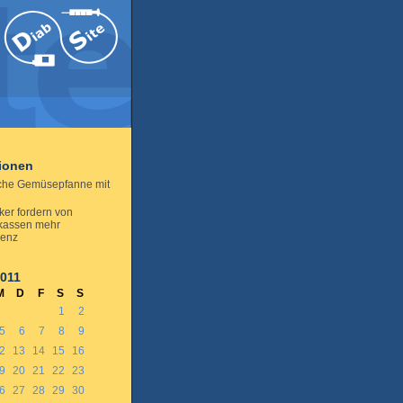
tionen
sche Gemüsepfanne mit
ker fordern von
kassen mehr
renz
2011
M
D
F
S
S
1
2
5
6
7
8
9
2
13
14
15
16
9
20
21
22
23
6
27
28
29
30