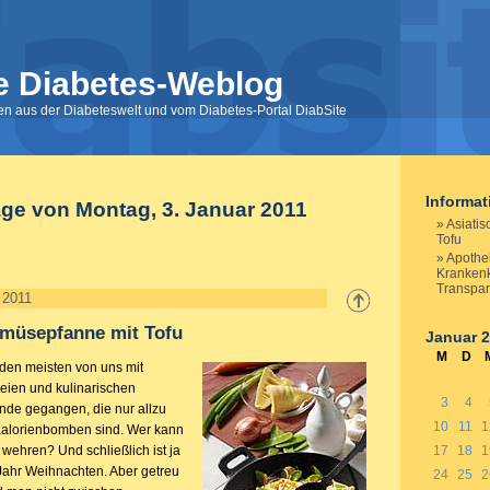
e Diabetes-Weblog
nen aus der Diabeteswelt und vom Diabetes-Portal DiabSite
Informa
äge von Montag, 3. Januar 2011
Asiati
Tofu
Apothe
Kranken
Transpa
 2011
emüsepfanne mit Tofu
Januar 
M
D
i den meisten von uns mit
eien und kulinarischen
3
4
de gegangen, die nur allzu
10
11
1
Kalorienbomben sind. Wer kann
wehren? Und schließlich ist ja
17
18
1
Jahr Weihnachten. Aber getreu
24
25
2