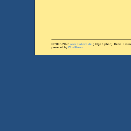
© 2005-2026
www.diabsite.de
(Helga Uphoff), Berlin, Ger
powered by
WordPress
.