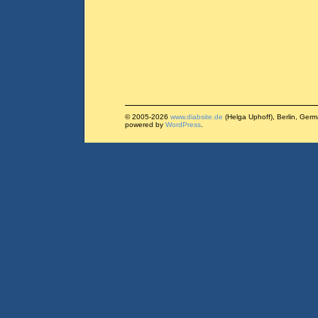
© 2005-2026
www.diabsite.de
(Helga Uphoff), Berlin, Ger
powered by
WordPress
.