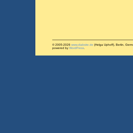
© 2005-2026
www.diabsite.de
(Helga Uphoff), Berlin, Ger
powered by
WordPress
.