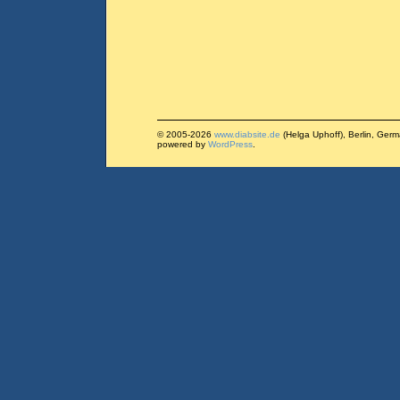
© 2005-2026
www.diabsite.de
(Helga Uphoff), Berlin, Ger
powered by
WordPress
.