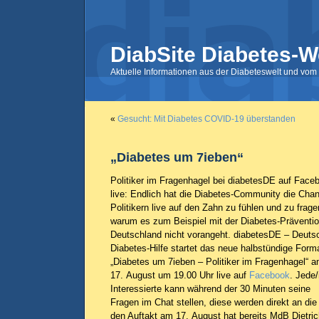
DiabSite Diabetes-W
Aktuelle Informationen aus der Diabeteswelt und vom 
«
Gesucht: Mit Diabetes COVID-19 überstanden
„Diabetes um 7ieben“
Politiker im Fragenhagel bei diabetesDE auf Face
live: Endlich hat die Diabetes-Community die Cha
Politikern live auf den Zahn zu fühlen und zu frage
warum es zum Beispiel mit der Diabetes-Präventio
Deutschland nicht vorangeht. diabetesDE – Deuts
Diabetes-Hilfe startet das neue halbstündige Form
„Diabetes um 7ieben – Politiker im Fragenhagel“ 
17. August um 19.00 Uhr live auf
Facebook
. Jede/
Interessierte kann während der 30 Minuten seine
Fragen im Chat stellen, diese werden direkt an die 
den Auftakt am 17. August hat bereits MdB Dietri