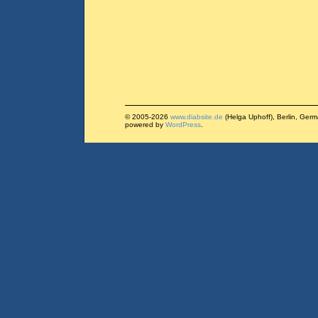
© 2005-2026
www.diabsite.de
(Helga Uphoff), Berlin, Ger
powered by
WordPress
.