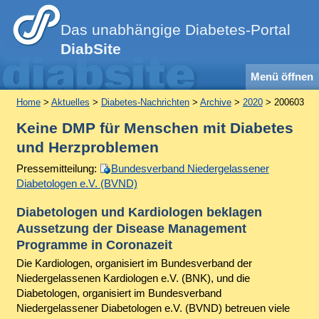
Das unabhängige Diabetes-Portal
DiabSite
Menü öffnen
Home
>
Aktuelles
>
Diabetes-Nachrichten
>
Archive
>
2020
> 200603
Keine DMP für Menschen mit Diabetes
und Herzproblemen
Pressemitteilung:
Bundesverband Niedergelassener
Diabetologen e.V. (BVND)
Diabetologen und Kardiologen beklagen
Aussetzung der Disease Management
Programme in Coronazeit
Die Kardiologen, organisiert im Bundesverband der
Niedergelassenen Kardiologen e.V. (BNK), und die
Diabetologen, organisiert im Bundesverband
Niedergelassener Diabetologen e.V. (BVND) betreuen viele