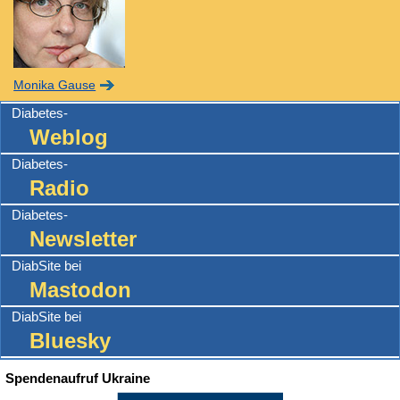
Monika Gause
Diabetes-
Weblog
Diabetes-
Radio
Diabetes-
Newsletter
DiabSite bei
Mastodon
DiabSite bei
Bluesky
Spendenaufruf Ukraine