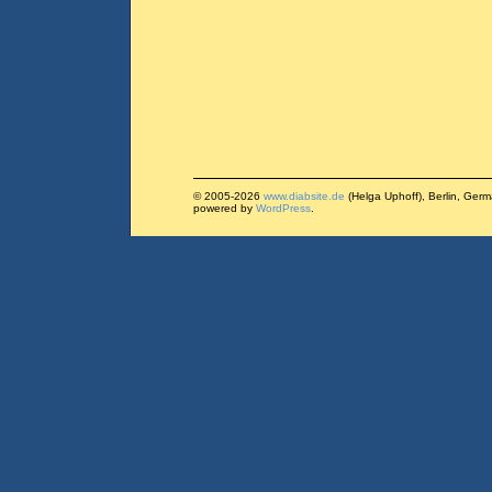
© 2005-2026
www.diabsite.de
(Helga Uphoff), Berlin, Ger
powered by
WordPress
.