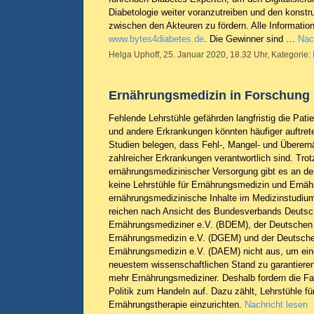
Diabetologie weiter voranzutreiben und den konst
zwischen den Akteuren zu fördern. Alle Informatio
www.bytes4diabetes.de
. Die Gewinner sind …
Nac
Helga Uphoff, 25. Januar 2020, 18.32 Uhr, Kategorie:
Ernährungsmedizin in Forschung
Fehlende Lehrstühle gefährden langfristig die Pat
und andere Erkrankungen könnten häufiger auftret
Studien belegen, dass Fehl-, Mangel- und Überern
zahlreicher Erkrankungen verantwortlich sind. Tro
ernährungsmedizinischer Versorgung gibt es an de
keine Lehrstühle für Ernährungsmedizin und Ernä
ernährungsmedizinische Inhalte im Medizinstudium 
reichen nach Ansicht des Bundesverbands Deutsc
Ernährungsmediziner e.V. (BDEM), der Deutschen 
Ernährungsmedizin e.V. (DGEM) und der Deutsche
Ernährungsmedizin e.V. (DAEM) nicht aus, um ein
neuestem wissenschaftlichen Stand zu garantiere
mehr Ernährungsmediziner. Deshalb fordern die Fa
Politik zum Handeln auf. Dazu zählt, Lehrstühle f
Ernährungstherapie einzurichten.
Nachricht lesen