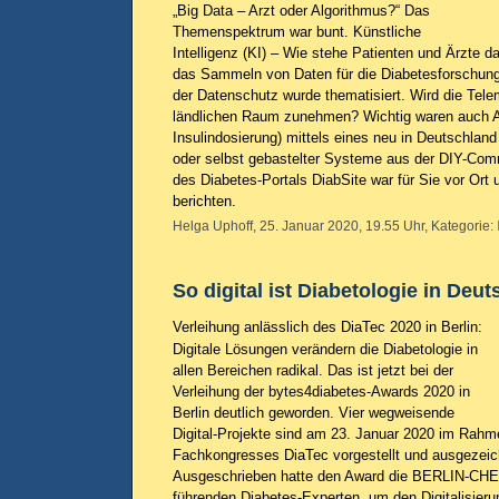
„Big Data – Arzt oder Algorithmus?“ Das
Themenspektrum war bunt. Künstliche
Intelligenz (KI) – Wie stehe Patienten und Ärzte d
das Sammeln von Daten für die Diabetesforschung
der Datenschutz wurde thematisiert. Wird die Tele
ländlichen Raum zunehmen? Wichtig waren auch A
Insulindosierung) mittels eines neu in Deutschla
oder selbst gebastelter Systeme aus der DIY-Com
des Diabetes-Portals DiabSite war für Sie vor Ort 
berichten.
Helga Uphoff, 25. Januar 2020, 19.55 Uhr, Kategorie:
So digital ist Diabetologie in Deu
Verleihung anlässlich des DiaTec 2020 in Berlin:
Digitale Lösungen verändern die Diabetologie in
allen Bereichen radikal. Das ist jetzt bei der
Verleihung der bytes4diabetes-Awards 2020 in
Berlin deutlich geworden. Vier wegweisende
Digital-Projekte sind am 23. Januar 2020 im Rahm
Fachkongresses DiaTec vorgestellt und ausgezeic
Ausgeschrieben hatte den Award die BERLIN-C
führenden Diabetes-Experten, um den Digitalisieru