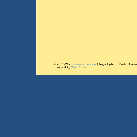
© 2005-2026
www.diabsite.de
(Helga Uphoff), Berlin, Ger
powered by
WordPress
.