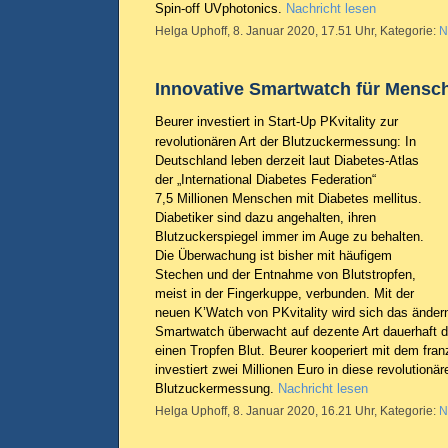
Spin-off UVphotonics.
Nachricht lesen
Helga Uphoff, 8. Januar 2020, 17.51 Uhr, Kategorie:
N
Innovative Smartwatch für Mensch
Beurer investiert in Start-Up PKvitality zur
revolutionären Art der Blutzuckermessung: In
Deutschland leben derzeit laut Diabetes-Atlas
der „International Diabetes Federation“
7,5 Millionen Menschen mit Diabetes mellitus.
Diabetiker sind dazu angehalten, ihren
Blutzuckerspiegel immer im Auge zu behalten.
Die Überwachung ist bisher mit häufigem
Stechen und der Entnahme von Blutstropfen,
meist in der Fingerkuppe, verbunden. Mit der
neuen K’Watch von PKvitality wird sich das ändern
Smartwatch überwacht auf dezente Art dauerhaft 
einen Tropfen Blut. Beurer kooperiert mit dem fra
investiert zwei Millionen Euro in diese revolutionär
Blutzuckermessung.
Nachricht lesen
Helga Uphoff, 8. Januar 2020, 16.21 Uhr, Kategorie:
N