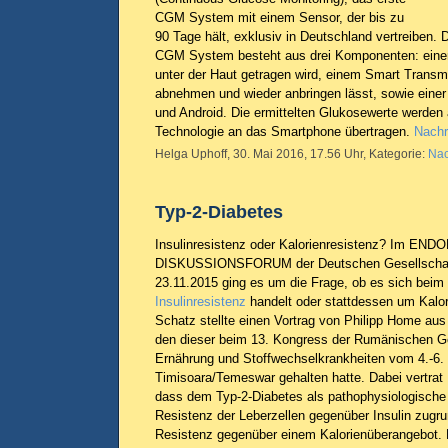
CGM System mit einem Sensor, der bis zu
90 Tage hält, exklusiv in Deutschland vertreiben. 
CGM System besteht aus drei Komponenten: einem
unter der Haut getragen wird, einem Smart Transmit
abnehmen und wieder anbringen lässt, sowie eine
und Android. Die ermittelten Glukosewerte werden 
Technologie an das Smartphone übertragen.
Nachr
Helga Uphoff, 30. Mai 2016, 17.56 Uhr, Kategorie:
Nac
Typ-2-Diabetes
Insulinresistenz oder Kalorienresistenz? Im 
DISKUSSIONSFORUM der Deutschen Gesellschaft 
23.11.2015 ging es um die Frage, ob es sich beim
Insulinresistenz
handelt oder stattdessen um Kalor
Schatz stellte einen Vortrag von Philipp Home au
den dieser beim 13. Kongress der Rumänischen Ges
Ernährung und Stoffwechselkrankheiten vom 4.-6.
Timisoara/Temeswar gehalten hatte. Dabei vertrat 
dass dem Typ-2-Diabetes als pathophysiologische
Resistenz der Leberzellen gegenüber Insulin zugru
Resistenz gegenüber einem Kalorienüberangebot. D