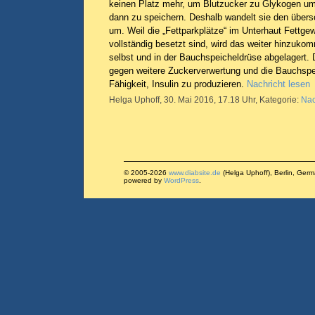
keinen Platz mehr, um Blutzucker zu Glykogen u
dann zu speichern. Deshalb wandelt sie den übers
um. Weil die „Fettparkplätze“ im Unterhaut Fettgew
vollständig besetzt sind, wird das weiter hinzuko
selbst und in der Bauchspeicheldrüse abgelagert. D
gegen weitere Zuckerverwertung und die Bauchspeic
Fähigkeit, Insulin zu produzieren.
Nachricht lesen
Helga Uphoff, 30. Mai 2016, 17.18 Uhr, Kategorie:
Nac
© 2005-2026
www.diabsite.de
(Helga Uphoff), Berlin, Ger
powered by
WordPress
.