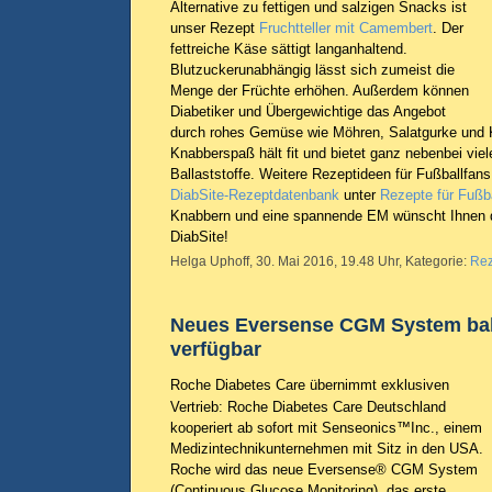
Alternative zu fettigen und salzigen Snacks ist
unser Rezept
Fruchtteller mit Camembert
. Der
fettreiche Käse sättigt langanhaltend.
Blutzuckerunabhängig lässt sich zumeist die
Menge der Früchte erhöhen. Außerdem können
Diabetiker und Übergewichtige das Angebot
durch rohes Gemüse wie Möhren, Salatgurke und K
Knabberspaß hält fit und bietet ganz nebenbei vie
Ballaststoffe. Weitere Rezeptideen für Fußballfans
DiabSite-Rezeptdatenbank
unter
Rezepte für Fußb
Knabbern und eine spannende EM wünscht Ihnen d
DiabSite!
Helga Uphoff, 30. Mai 2016, 19.48 Uhr, Kategorie:
Rez
Neues Eversense CGM System bal
verfügbar
Roche Diabetes Care übernimmt exklusiven
Vertrieb: Roche Diabetes Care Deutschland
kooperiert ab sofort mit Senseonics™Inc., einem
Medizintechnikunternehmen mit Sitz in den USA.
Roche wird das neue Eversense® CGM System
(Continuous Glucose Monitoring), das erste