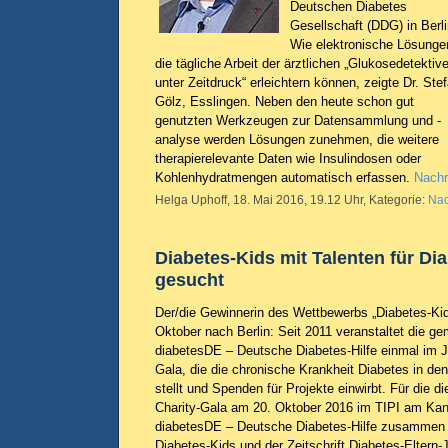
Deutschen Diabetes
Gesellschaft (DDG) in Berli
Wie elektronische Lösunge
die tägliche Arbeit der ärztlichen „Glukosedetektiv
unter Zeitdruck“ erleichtern können, zeigte Dr. Ste
Gölz, Esslingen. Neben den heute schon gut
genutzten Werkzeugen zur Datensammlung und -
analyse werden Lösungen zunehmen, die weitere
therapierelevante Daten wie Insulindosen oder
Kohlenhydratmengen automatisch erfassen.
Nachr
Helga Uphoff, 18. Mai 2016, 19.12 Uhr, Kategorie:
Nac
Diabetes-Kids mit Talenten für Di
gesucht
Der/die Gewinnerin des Wettbewerbs „Diabetes-Kids
Oktober nach Berlin: Seit 2011 veranstaltet die g
diabetesDE – Deutsche Diabetes-Hilfe einmal im Ja
Gala, die die chronische Krankheit Diabetes in den
stellt und Spenden für Projekte einwirbt. Für die di
Charity-Gala am 20. Oktober 2016 im TIPI am Kan
diabetesDE – Deutsche Diabetes-Hilfe zusammen m
Diabetes-Kids und der Zeitschrift Diabetes-Eltern-