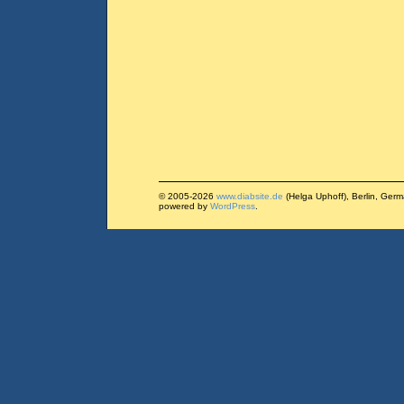
© 2005-2026
www.diabsite.de
(Helga Uphoff), Berlin, Ger
powered by
WordPress
.