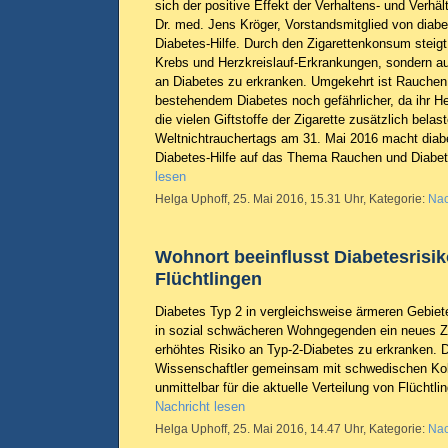
sich der positive Effekt der Verhaltens- und Verhäl
Dr. med. Jens Kröger, Vorstandsmitglied von dia
Diabetes-Hilfe. Durch den Zigarettenkonsum steigt 
Krebs und Herzkreislauf-Erkrankungen, sondern au
an Diabetes zu erkranken. Umgekehrt ist Rauchen
bestehendem Diabetes noch gefährlicher, da ihr H
die vielen Giftstoffe der Zigarette zusätzlich belas
Weltnichtrauchertags am 31. Mai 2016 macht dia
Diabetes-Hilfe auf das Thema Rauchen und Diab
lesen
Helga Uphoff, 25. Mai 2016, 15.31 Uhr, Kategorie:
Nac
Wohnort beeinflusst Diabetesrisi
Flüchtlingen
Diabetes Typ 2 in vergleichsweise ärmeren Gebiet
in sozial schwächeren Wohngegenden ein neues Z
erhöhtes Risiko an Typ-2-Diabetes zu erkranken. 
Wissenschaftler gemeinsam mit schwedischen Kol
unmittelbar für die aktuelle Verteilung von Flüchtli
Nachricht lesen
Helga Uphoff, 25. Mai 2016, 14.47 Uhr, Kategorie:
Nac