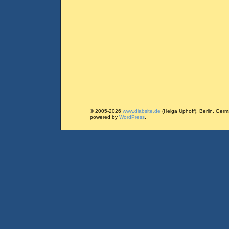
© 2005-2026
www.diabsite.de
(Helga Uphoff), Berlin, Ger
powered by
WordPress
.