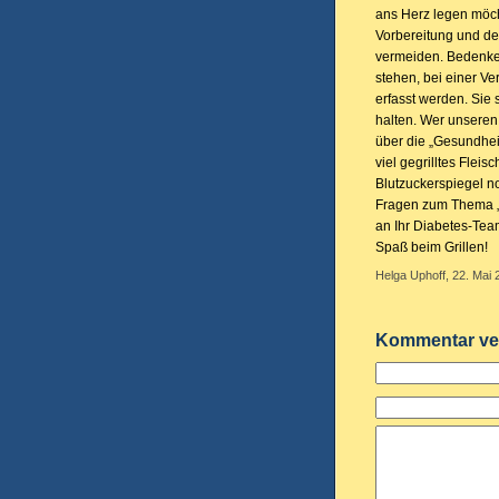
ans Herz legen möch
Vorbereitung und de
vermeiden. Bedenken
stehen, bei einer V
erfasst werden. Sie 
halten. Wer unseren
über die „Gesundhei
viel gegrilltes Flei
Blutzuckerspiegel n
Fragen zum Thema „I
an Ihr Diabetes-Tea
Spaß beim Grillen!
Helga Uphoff, 22. Mai 
Kommentar ve