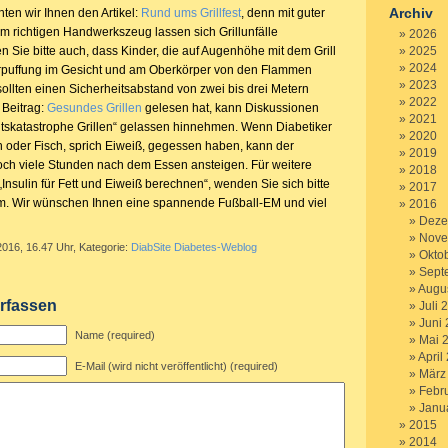
Archiv
ten wir Ihnen den Artikel:
Rund ums Grillfest
, denn mit guter
m richtigen Handwerkszeug lassen sich Grillunfälle
2026
 Sie bitte auch, dass Kinder, die auf Augenhöhe mit dem Grill
2025
2024
erpuffung im Gesicht und am Oberkörper von den Flammen
2023
sollten einen Sicherheitsabstand von zwei bis drei Metern
2022
 Beitrag:
Gesundes Grillen
gelesen hat, kann Diskussionen
2021
tskatastrophe Grillen“ gelassen hinnehmen. Wenn Diabetiker
2020
sch oder Fisch, sprich Eiweiß, gegessen haben, kann der
2019
och viele Stunden nach dem Essen ansteigen. Für weitere
2018
nsulin für Fett und Eiweiß berechnen“, wenden Sie sich bitte
2017
m. Wir wünschen Ihnen eine spannende Fußball-EM und viel
2016
Deze
Nove
2016, 16.47 Uhr, Kategorie:
DiabSite Diabetes-Weblog
Okto
Sept
Augu
rfassen
Juli 
Juni
Name (required)
Mai 
April
E-Mail (wird nicht veröffentlicht) (required)
März
Febr
Janu
2015
2014