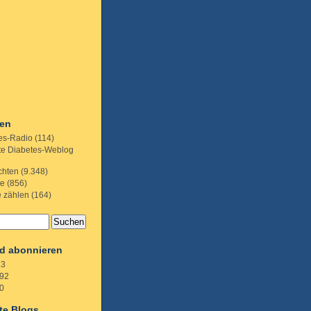
ien
es-Radio
(114)
te Diabetes-Weblog
chten
(9.348)
te
(856)
e zählen
(164)
d abonnieren
.3
92
0
te Blogs