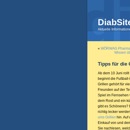
DiabSit
Aktuelle Informatio
«
WÖRWAG Pharma sp
Wissen üb
Tipps für die 
Ab dem 10 Juni roll
beginnt die Fußball
Grillen gehört für v
Freunden auf der Te
Spiel im Fernsehen 
dem Rost und ein kü
gibt es Schöneres? D
richtig lecker werde
ums Grillen
hin. Auf
Einkauf von und den
Sie nachlesen, wel