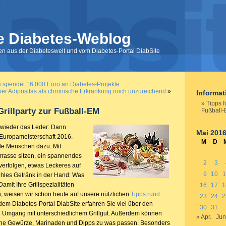
e Diabetes-Weblog
nen aus der Diabeteswelt und vom Diabetes-Portal DiabSite
endet 16.000 Euro an Diabetes-Projekte
er Adipositas als chronische Erkrankung noch unzureichend
»
Informa
Tipps f
Grillparty zur Fußball-EM
Fußball
t wieder das Leder: Dann
Mai 201
-Europameisterschaft 2016.
M
D
iele Menschen dazu. Mit
rrasse sitzen, ein spannendes
2
3
verfolgen, etwas Leckeres auf
9
10
1
hles Getränk in der Hand: Was
amit Ihre Grillspezialitäten
16
17
1
n, weisen wir schon heute auf unsere nützlichen
Tipps rund
23
24
2
 dem Diabetes-Portal DiabSite erfahren Sie viel über den
30
31
 Umgang mit unterschiedlichem Grillgut. Außerdem können
« Apr.
Jun
che Gewürze, Marinaden und Dipps zu was passen. Besonders