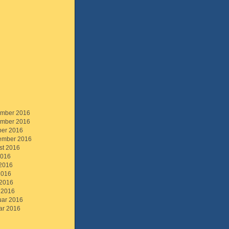
mber 2016
mber 2016
ber 2016
ember 2016
st 2016
2016
 2016
2016
 2016
 2016
uar 2016
ar 2016