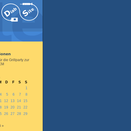
tionen
ür die Grillparty zur
-EM
6
M
D
F
S
S
1
4
5
6
7
8
1
12
13
14
15
8
19
20
21
22
5
26
27
28
29
i »