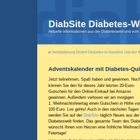
DiabSite Diabetes-W
Aktuelle Informationen aus der Diabeteswelt und vom 
«
Verstädterung fördert Diabetes in Namibia
Hat der 
Adventskalender mit Diabetes-Qui
Jetzt teilnehmen, Spaß haben und gewinnen. Noc
können Sie den für dieses Jahr letzten 20-Euro-
Gutschein für den Online-Einkauf bei Amazon
gewinnen. Außerdem verlosen wir am morgigen
1. Weihnachtsfeiertag einen Gutschein in Höhe vo
100 Euro. Los gehts! Auch in den nächsten Tagen
werden Sie auf der
DiabSite
täglich Neues aus der
Diabeteswelt finden. Das gesamte Team des Diabe
wünscht Ihnen von Herzen eine fröhliche Weihnach
Feiertage!