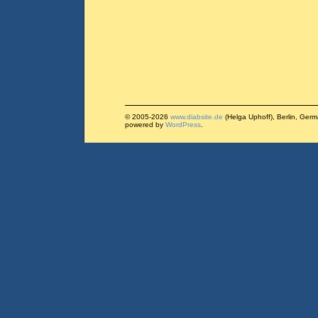
© 2005-2026
www.diabsite.de
(Helga Uphoff), Berlin, Ger
powered by
WordPress
.