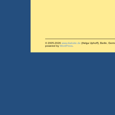
© 2005-2026
www.diabsite.de
(Helga Uphoff), Berlin, Ger
powered by
WordPress
.