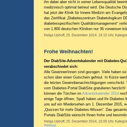
ihn dabei aber nicht in seiner Lebensqualität beei
medizinisch optimal betreut wird. Die Deutsche D
hat jetzt der Klinik für Innere Medizin am Evange
das Zertifikat „Diabeteszentrum Diabetologikum D
diabetesspezifischem Qualitätsmanagement“ verlie
von 1.800 deutschen Kliniken nur 36 vorweisen k
Helga Uphoff, 25. Dezember 2014, 19.15 Uhr, Kategor
Frohe Weihnachten!
Der DiabSite-Adventskalender mit Diabetes-Qui
verabschiedet sich:
Alle Gewinner/innen sind gezogen. Viele haben si
schon über einen Gutschein gefreut. In Kürze wer
die letzten Gewinnbenachrichtigungen verschickt. 
vom Diabetes-Portal DiabSite gratulieren herzlich!
können die Türchen im
Adventskalender 2014
noc
einige Tage öffnen, Spaß haben und Ihr Diabetes-
uns auf ein Wiedersehen am 1. Dezember 2015, we
„Quizzen für mehr Diabetes-Wissen“. Das gesamt
Portals DiabSite wünscht Ihnen frohe und besinnl
Helga Uphoff, 25. Dezember 2014, 10.05 Uhr, Kategor
Weblog