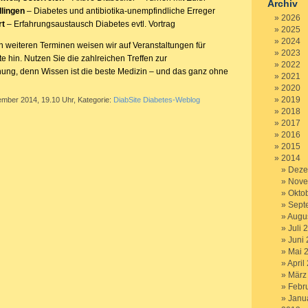
Archiv
lingen
– Diabetes und antibiotika-unempfindliche Erreger
2026
rt
– Erfahrungsaustausch Diabetes evtl. Vortrag
2025
2024
n weiteren Terminen weisen wir auf Veranstaltungen für
2023
te hin. Nutzen Sie die zahlreichen Treffen zur
2022
chung, denn Wissen ist die beste Medizin – und das ganz ohne
2021
2020
2019
ember 2014, 19.10 Uhr, Kategorie:
DiabSite Diabetes-Weblog
2018
2017
2016
2015
2014
Deze
Nove
Okto
Sept
Augu
Juli 
Juni
Mai 
April
März
Febr
Janu