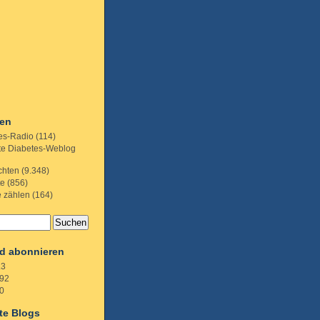
ien
es-Radio
(114)
te Diabetes-Weblog
chten
(9.348)
te
(856)
e zählen
(164)
d abonnieren
.3
92
0
te Blogs