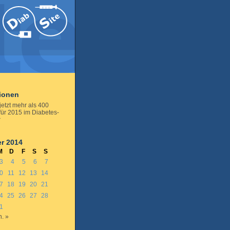
tionen
jetzt mehr als 400
für 2015 im Diabetes-
r
r 2014
M
D
F
S
S
3
4
5
6
7
0
11
12
13
14
7
18
19
20
21
4
25
26
27
28
1
n. »