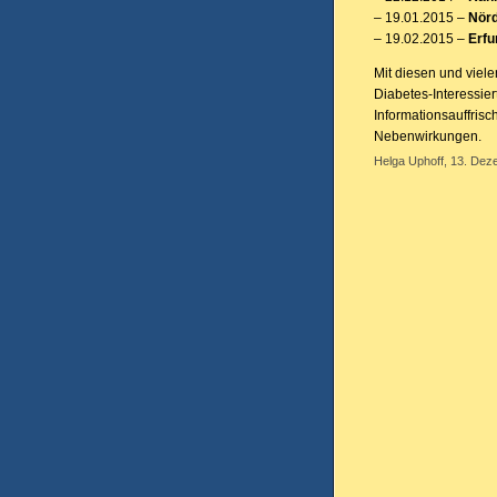
– 19.01.2015 –
Nörd
– 19.02.2015 –
Erfu
Mit diesen und viele
Diabetes-Interessier
Informationsauffris
Nebenwirkungen.
Helga Uphoff, 13. Dez