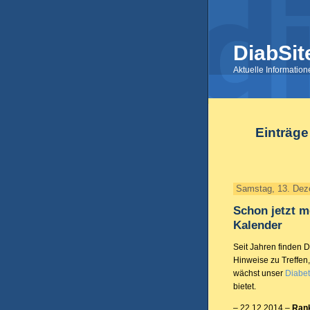
DiabSit
Aktuelle Informatio
Einträge
Samstag, 13. Dez
Schon jetzt m
Kalender
Seit Jahren finden 
Hinweise zu Treffen
wächst unser
Diabet
bietet.
– 22.12.2014 –
Rank