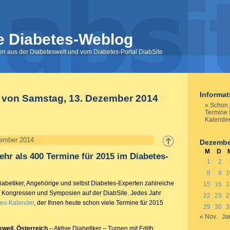
e Diabetes-Weblog
nen aus der Diabeteswelt und vom Diabetes-Portal DiabSite
Informa
 von Samstag, 13. Dezember 2014
Schon 
Termine 
Kalende
ember 2014
Dezembe
M
D
ehr als 400 Termine für 2015 im Diabetes-
1
2
8
9
1
Diabetiker, Angehörige und selbst Diabetes-Experten zahlreiche
15
16
1
, Kongressen und Symposien auf der DiabSite. Jedes Jahr
22
23
2
es-Kalender
, der Ihnen heute schon viele Termine für 2015
29
30
3
« Nov.
Ja
weil, Österreich
– Aktive Diabetiker – Turnen mit Edith