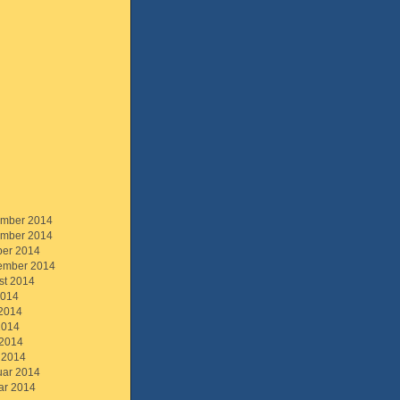
mber 2014
mber 2014
ber 2014
ember 2014
st 2014
2014
 2014
2014
 2014
 2014
uar 2014
ar 2014