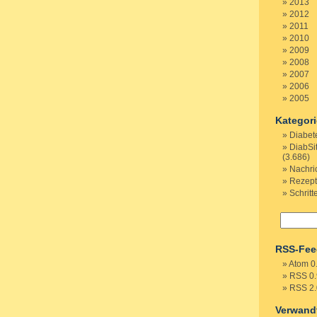
2013
2012
2011
2010
2009
2008
2007
2006
2005
Kategor
Diabet
DiabSi
(3.686)
Nachri
Rezep
Schritt
RSS-Fee
Atom 0
RSS 0.
RSS 2.
Verwand