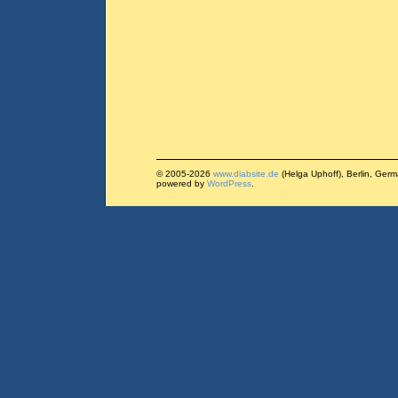
© 2005-2026
www.diabsite.de
(Helga Uphoff), Berlin, Ger
powered by
WordPress
.