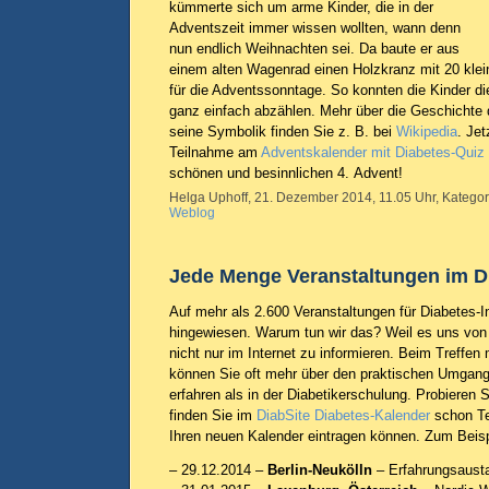
kümmerte sich um arme Kinder, die in der
Adventszeit immer wissen wollten, wann denn
nun endlich Weihnachten sei. Da baute er aus
einem alten Wagenrad einen Holzkranz mit 20 klei
für die Adventssonntage. So konnten die Kinder d
ganz einfach abzählen. Mehr über die Geschichte
seine Symbolik finden Sie z. B. bei
Wikipedia
. Jet
Teilnahme am
Adventskalender mit Diabetes-Quiz
schönen und besinnlichen 4. Advent!
Helga Uphoff, 21. Dezember 2014, 11.05 Uhr, Kategor
Weblog
Jede Menge Veranstaltungen im D
Auf mehr als 2.600 Veranstaltungen für Diabetes-I
hingewiesen. Warum tun wir das? Weil es uns von d
nicht nur im Internet zu informieren. Beim Treffen
können Sie oft mehr über den praktischen Umgang 
erfahren als in der Diabetikerschulung. Probieren 
finden Sie im
DiabSite Diabetes-Kalender
schon Ter
Ihren neuen Kalender eintragen können. Zum Beisp
– 29.12.2014 –
Berlin-Neukölln
– Erfahrungsaust