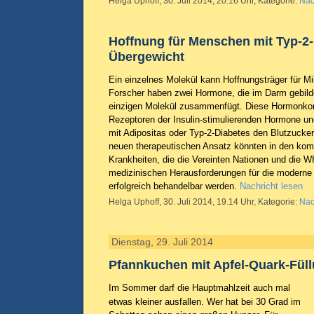
Helga Uphoff, 30. Juli 2014, 20.16 Uhr, Kategorie:
Nac
Hoffnung für Menschen mit Typ-2
Übergewicht
Ein einzelnes Molekül kann Hoffnungsträger für M
Forscher haben zwei Hormone, die im Darm gebild
einzigen Molekül zusammenfügt. Diese Hormonkom
Rezeptoren der Insulin-stimulierenden Hormone un
mit Adipositas oder Typ-2-Diabetes den Blutzucke
neuen therapeutischen Ansatz könnten in den ko
Krankheiten, die die Vereinten Nationen und die 
medizinischen Herausforderungen für die moderne 
erfolgreich behandelbar werden.
Nachricht lesen
Helga Uphoff, 30. Juli 2014, 19.14 Uhr, Kategorie:
Nac
Dienstag, 29. Juli 2014
Pfannkuchen mit Apfel-Quark-Fül
Im Sommer darf die Hauptmahlzeit auch mal
etwas kleiner ausfallen. Wer hat bei 30 Grad im