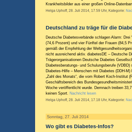
Krankheitsbilder aus einer großen Online-Datenba
Helga Uphoff, 28. Juli 2014, 17.59 Uhr, Kategorie:
Nac
Deutschland zu träge für die Diab
Deutsche Diabetesverbände schlagen Alarm: Drei 
(74,6 Prozent) und vier Fünftel der Frauen (84,5 P
gemäß der Empfehlung der Weltgesundheitsorganis
nicht ausreichend aktiv. diabetesDE – Deutsche Di
Trägerorganisationen Deutsche Diabetes Gesellsc
Diabetesberatungs- und Schulungsberufe (VDBD) 
Diabetes-Hilfe – Menschen mit Diabetes (DDH-M) kri
„Zahl des Monats“, die vom Robert Koch-Institut (
Geschäftsbereich des Bundesgesundheits­ministeri
Woche veröffentlicht wurde. Demnach treiben 33,7
keinen Sport.
Nachricht lesen
Helga Uphoff, 28. Juli 2014, 17.18 Uhr, Kategorie:
Nac
Sonntag, 27. Juli 2014
Wo gibt es Diabetes-Infos?