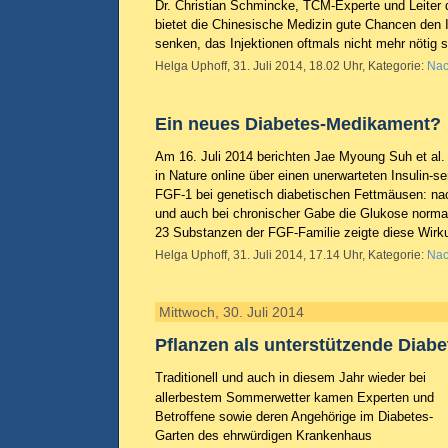
Dr. Christian Schmincke, TCM-Experte und Leiter d
bietet die Chinesische Medizin gute Chancen den I
senken, das Injektionen oftmals nicht mehr nötig 
Helga Uphoff, 31. Juli 2014, 18.02 Uhr, Kategorie:
Nac
Ein neues Diabetes-Medikament?
Am 16. Juli 2014 berichten Jae Myoung Suh et al. v
in Nature online über einen unerwarteten Insulin-se
FGF-1 bei genetisch diabetischen Fettmäusen: n
und auch bei chronischer Gabe die Glukose normal
23 Substanzen der FGF-Familie zeigte diese Wir
Helga Uphoff, 31. Juli 2014, 17.14 Uhr, Kategorie:
Nac
Mittwoch, 30. Juli 2014
Pflanzen als unterstützende Diabe
Traditionell und auch in diesem Jahr wieder bei
allerbestem Sommerwetter kamen Experten und
Betroffene sowie deren Angehörige im Diabetes-
Garten des ehrwürdigen Krankenhaus