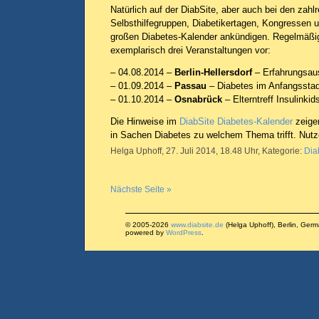
Natürlich auf der DiabSite, aber auch bei den zahl
Selbsthilfegruppen, Diabetikertagen, Kongressen 
großen Diabetes-Kalender ankündigen. Regelmäßig 
exemplarisch drei Veranstaltungen vor:
– 04.08.2014 –
Berlin-Hellersdorf
– Erfahrungsau
– 01.09.2014 –
Passau
– Diabetes im Anfangssta
– 01.10.2014 –
Osnabrück
– Elterntreff Insulinkid
Die Hinweise im
DiabSite Diabetes-Kalender
zeige
in Sachen Diabetes zu welchem Thema trifft. Nutz
Helga Uphoff, 27. Juli 2014, 18.48 Uhr, Kategorie:
Dia
Nächste Seite »
© 2005-2026
www.diabsite.de
(Helga Uphoff), Berlin, Ger
powered by
WordPress
.