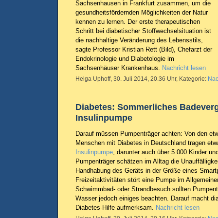
Sachsenhausen in Frankfurt zusammen, um die
gesundheitsfördernden Möglichkeiten der Natur
kennen zu lernen. Der erste therapeutischen
Schritt bei diabetischer Stoffwechselsituation ist
die nachhaltige Veränderung des Lebensstils,
sagte Professor Kristian Rett (Bild), Chefarzt der
Endokrinologie und Diabetologie im
Sachsenhäuser Krankenhaus.
Nachricht lesen
Helga Uphoff, 30. Juli 2014, 20.36 Uhr, Kategorie:
Nac
Diabetes: Sommerliches Badever
Insulinpumpe
Darauf müssen Pumpenträger achten: Von den etw
Menschen mit Diabetes in Deutschland tragen etw
Insulinpumpe
, darunter auch über 5.000 Kinder un
Pumpenträger schätzen im Alltag die Unauffälligkei
Handhabung des Geräts in der Größe eines Smart
Freizeitaktivitäten stört eine Pumpe im Allgemeine
Schwimmbad- oder Strandbesuch sollten Pumpentr
Wasser jedoch einiges beachten. Darauf macht d
Diabetes-Hilfe aufmerksam.
Nachricht lesen