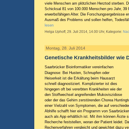
viele Menschen am plötzlichen Herztod sterben. D
Schicksal 81 von 100.000 Menschen pro Jahr, 39 
erwerbsfähigen Alter. Die Forschungsergebnisse e
Ausmaß des Problems und sollen helfen, Todesfäl
lesen
Helga Uphoff, 29. Juli 2014, 14.00 Uhr, Kategorie:
Nac
Montag, 28. Juli 2014
Genetische Krankheitsbilder wie 
Saarbrücker Bioinformatiker vereinfachen
Diagnose: Bei Husten, Schnupfen oder
Heiserkeit ist die Erkältung beim Hausarzt
schnell diagnostiziert. Komplizierter ist dies
hingegen oft bei vererbten Krankheiten wie der
den Stoffwechsel angreifenden Mukoviszidose
oder der das Gehirn zerstörenden Chorea Huntingto
einer Vielzahl von Symptomen, die auf verschiede
Abhilfe schafft hier ein Programm von Saarbrücker
auch als App erhältlich ist. Mit ihm können Ärzte 
Recherche feststellen, woran der Patient leidet. D
Rechenverfahren vergleicht und gewichtet dazu v