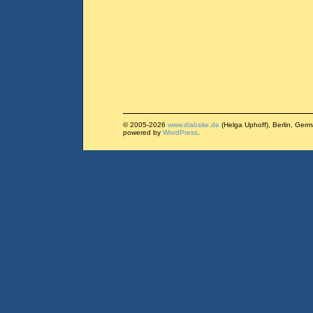
© 2005-2026
www.diabsite.de
(Helga Uphoff), Berlin, Ger
powered by
WordPress
.