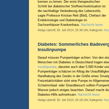
kennen zu lernen. Der erste therapeutischen
Schritt bei diabetischer Stoffwechselsituation ist
die nachhaltige Veränderung des Lebensstils,
sagte Professor Kristian Rett (Bild), Chefarzt der
Endokrinologie und Diabetologie im
Sachsenhäuser Krankenhaus.
Nachricht lesen
Helga Uphoff, 30. Juli 2014, 20.36 Uhr, Kategorie:
Nac
Diabetes: Sommerliches Badever
Insulinpumpe
Darauf müssen Pumpenträger achten: Von den etw
Menschen mit Diabetes in Deutschland tragen etw
Insulinpumpe
, darunter auch über 5.000 Kinder un
Pumpenträger schätzen im Alltag die Unauffälligkei
Handhabung des Geräts in der Größe eines Smart
Freizeitaktivitäten stört eine Pumpe im Allgemeine
Schwimmbad- oder Strandbesuch sollten Pumpentr
Wasser jedoch einiges beachten. Darauf macht d
Diabetes-Hilfe aufmerksam.
Nachricht lesen
Helga Uphoff, 30. Juli 2014, 20.16 Uhr, Kategorie:
Nac