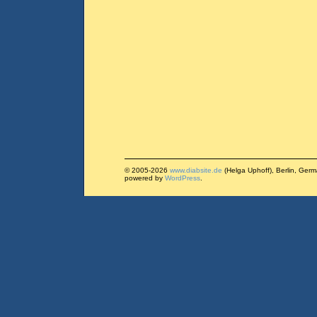
© 2005-2026
www.diabsite.de
(Helga Uphoff), Berlin, Ger
powered by
WordPress
.