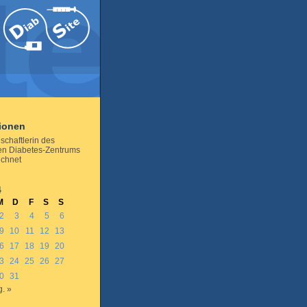
tionen
schaftlerin des
en Diabetes-Zentrums
ichnet
4
M
D
F
S
S
2
3
4
5
6
9
10
11
12
13
6
17
18
19
20
3
24
25
26
27
0
31
. »