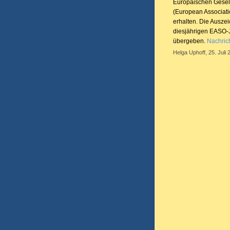
Europäischen Gesell
(European Associatio
erhalten. Die Ausze
diesjährigen EASO-J
übergeben.
Nachric
Helga Uphoff, 25. Juli 