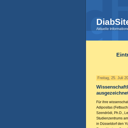
DiabSit
Aktuelle Informatio
Eint
Freitag, 25. Juli 2
Wissenschaft
ausgezeichne
Für ihre wissenscha
Adipositas (Fettsucht
Szendrödi, Ph.D., Le
Studienzentrums am
in Düsseldorf den Y