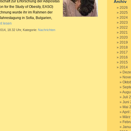
schaft zur Erforschung der Adipositas
Archiv
n for the Study of Obesity, EASO)
2026
ichnung wurde ihr im Rahmen der
2025
2024
ahrestagung in Sofia, Bulgarien,
2023
ht lesen
2022
2014, 18.32 Uhr, Kategorie:
Nachrichten
2021
2020
2019
2018
2017
2016
2015
2014
Deze
Nove
Okto
Sept
Augu
Juli 
Juni
Mai 
April
März
Febr
Janu