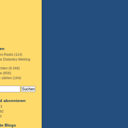
ien
es-Radio
(114)
te Diabetes-Weblog
chten
(9.348)
te
(856)
e zählen
(164)
d abonnieren
.3
92
0
te Blogs