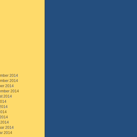
mber 2014
mber 2014
ber 2014
ember 2014
st 2014
2014
 2014
2014
 2014
 2014
uar 2014
ar 2014