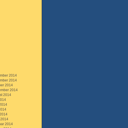
mber 2014
mber 2014
ber 2014
ember 2014
st 2014
2014
 2014
2014
 2014
 2014
uar 2014