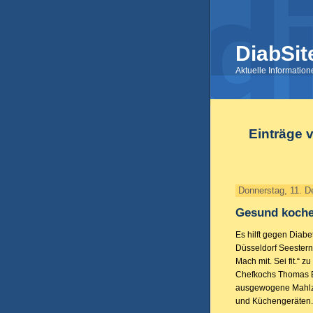
DiabSit
Aktuelle Informatio
Einträge 
Donnerstag, 11. 
Gesund kochen
Es hilft gegen Diabe
Düsseldorf Seestern 
Mach mit. Sei fit.“ 
Chefkochs Thomas Bo
ausgewogene Mahlze
und Küchengeräten