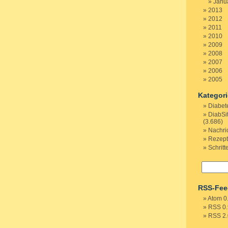
Janu
2013
2012
2011
2010
2009
2008
2007
2006
2005
Kategor
Diabet
DiabSi
(3.686)
Nachri
Rezep
Schritt
RSS-Fee
Atom 0
RSS 0.
RSS 2.