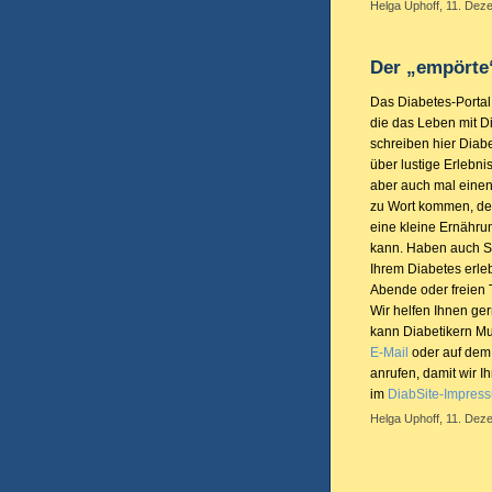
Helga Uphoff, 11. Dez
Der „empörte
Das Diabetes-Portal
die das Leben mit D
schreiben hier Diab
über lustige Erlebnis
aber auch mal eine
zu Wort kommen, der
eine kleine Ernähr
kann. Haben auch Si
Ihrem Diabetes erle
Abende oder freien 
Wir helfen Ihnen ge
kann Diabetikern Mu
E-Mail
oder auf dem
anrufen, damit wir I
im
DiabSite-Impres
Helga Uphoff, 11. Dez