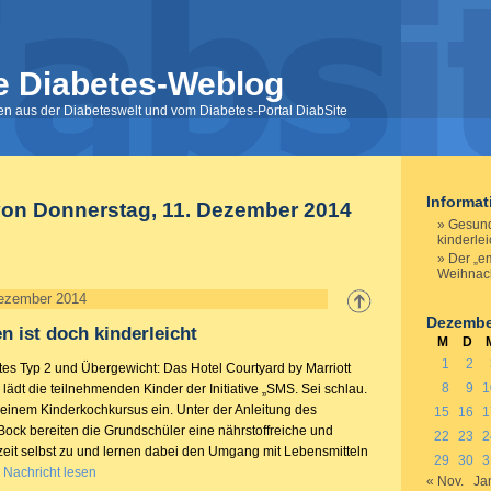
e Diabetes-Weblog
nen aus der Diabeteswelt und vom Diabetes-Portal DiabSite
Informa
von Donnerstag, 11. Dezember 2014
Gesund
kinderlei
Der „e
Weihnach
Dezember 2014
Dezembe
 ist doch kinderleicht
M
D
1
2
tes Typ 2 und Übergewicht: Das Hotel Courtyard by Marriott
8
9
1
lädt die teilnehmenden Kinder der Initiative „SMS. Sei schlau.
zu einem Kinderkochkursus ein. Unter der Anleitung des
15
16
1
ck bereiten die Grundschüler eine nährstoffreiche und
22
23
2
it selbst zu und lernen dabei den Umgang mit Lebensmitteln
29
30
3
.
Nachricht lesen
« Nov.
Ja