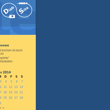
tionen
 kochen ist doch
cht
mpörte“
tsstollen
r 2014
M
D
F
S
S
3
4
5
6
7
0
11
12
13
14
7
18
19
20
21
4
25
26
27
28
1
n. »