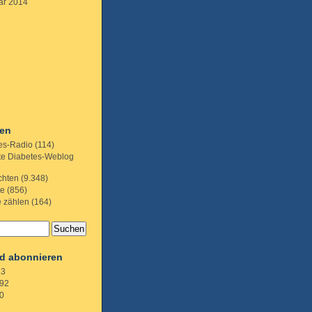
ar 2014
ien
es-Radio
(114)
te Diabetes-Weblog
chten
(9.348)
te
(856)
e zählen
(164)
d abonnieren
.3
92
0