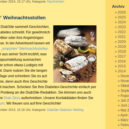
ember 2014, 15.17 Uhr, Kategorie:
Nachrichten
Archiv
2026
“ Weihnachtsstollen
2025
2024
 DiabSite sammelt Geschichten,
2023
2022
iabetes schreibt. Für gewöhnlich
2021
etiker oder ihre Angehörigen
2020
se. In der Adventszeit lassen wir
2019
n
„empörten“ Weihnachtsstollen
2018
 aus seiner Sicht erzählt, was
2017
ungsumstellung ausmachen
2016
e schon etwas Lustiges mit
2015
bt. Dann nutzen Sie die langen
2014
Tage und schreiben Sie es auf.
Deze
Nove
rne, denn auch Ihre Geschichte
Okto
t machen. Schicken Sie Ihre Diabetes-Geschichte einfach per
Sept
 Postweg an die DiabSite-Redaktion. Sie können uns auch
Augu
hre
Diab-Story
aufschreiben. Unsere Kontaktdaten finden Sie
Juli 
sum
. Wir freuen uns auf Ihre Geschichte!
Juni
ember 2014, 15.16 Uhr, Kategorie:
DiabSite Diabetes-Weblog
Mai 
April
März
Febr