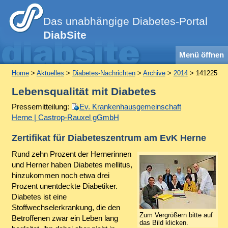
Das unabhängige Diabetes-Portal
DiabSite
Menü öffnen
Home
>
Aktuelles
>
Diabetes-Nachrichten
>
Archive
>
2014
> 141225
Lebensqualität mit Diabetes
Pressemitteilung:
Ev. Krankenhausgemeinschaft
Herne | Castrop-Rauxel gGmbH
Zertifikat für Diabeteszentrum am EvK Herne
Rund zehn Prozent der Hernerinnen
und Herner haben Diabetes mellitus,
hinzukommen noch etwa drei
Prozent unentdeckte Diabetiker.
Diabetes ist eine
Stoffwechselerkrankung, die den
Zum Vergrößern bitte auf
Betroffenen zwar ein Leben lang
das Bild klicken.