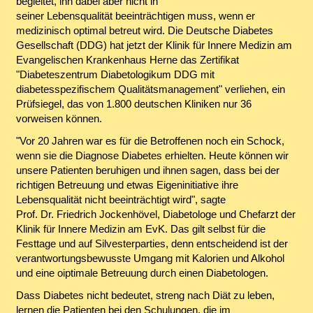
begleitet, ihn dabei aber nicht in
seiner Lebensqualität beeinträchtigen muss, wenn er
medizinisch optimal betreut wird. Die Deutsche Diabetes
Gesellschaft (DDG) hat jetzt der Klinik für Innere Medizin am
Evangelischen Krankenhaus Herne das Zertifikat
"Diabeteszentrum Diabetologikum DDG mit
diabetesspezifischem Qualitätsmanagement" verliehen, ein
Prüfsiegel, das von 1.800 deutschen Kliniken nur 36
vorweisen können.
"Vor 20 Jahren war es für die Betroffenen noch ein Schock,
wenn sie die Diagnose Diabetes erhielten. Heute können wir
unsere Patienten beruhigen und ihnen sagen, dass bei der
richtigen Betreuung und etwas Eigeninitiative ihre
Lebensqualität nicht beeinträchtigt wird", sagte
Prof. Dr. Friedrich Jockenhövel, Diabetologe und Chefarzt der
Klinik für Innere Medizin am EvK. Das gilt selbst für die
Festtage und auf Silvesterparties, denn entscheidend ist der
verantwortungsbewusste Umgang mit Kalorien und Alkohol
und eine oiptimale Betreuung durch einen Diabetologen.
Dass Diabetes nicht bedeutet, streng nach Diät zu leben,
lernen die Patienten bei den Schulungen, die im