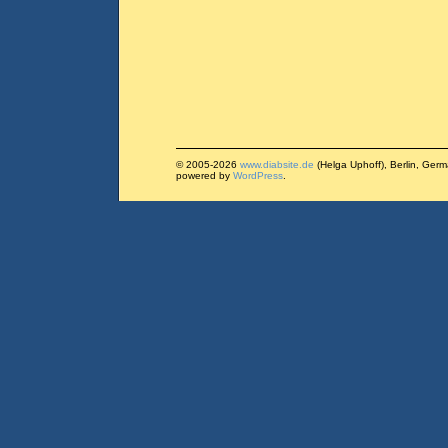
© 2005-2026
www.diabsite.de
(Helga Uphoff), Berlin, Ger
powered by
WordPress
.