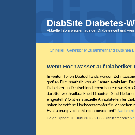
DiabSite Diabetes-W
Aktuelle Informationen aus der Diabeteswelt und vom 
«
Grillteller
Genetischer Zusammenhang zwischen Di
Wenn Hochwasser auf Diabetiker tr
In weiten Teilen Deutschlands werden Zehntausen
großen Flut innerhalb von elf Jahren evakuiert. Da
Diabetiker. In Deutschland leben heute etwa 6 bis
der Stoffwechselkrankheit Diabetes. Sind Helfer u
eingestellt? Gibt es spezielle Anlaufstellen für Di
haben betroffene Hochwasseropfer für Menschen m
Evakuierung vielleicht noch bevorsteht?
Nachricht
Helga Uphoff, 10. Juni 2013, 21.38 Uhr, Kategorie:
Na