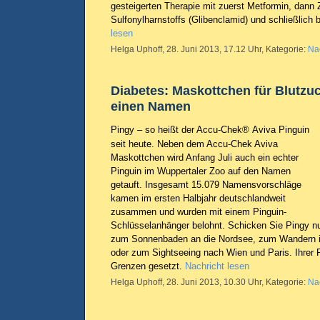
gesteigerten Therapie mit zuerst Metformin, dann 
Sulfonylharnstoffs (Glibenclamid) und schließlich 
lesen
Helga Uphoff, 28. Juni 2013, 17.12 Uhr, Kategorie:
Na
Diabetes: Maskottchen für Blutzu
einen Namen
Pingy – so heißt der Accu-Chek® Aviva Pinguin
seit heute. Neben dem Accu-Chek Aviva
Maskottchen wird Anfang Juli auch ein echter
Pinguin im Wuppertaler Zoo auf den Namen
getauft. Insgesamt 15.079 Namensvorschläge
kamen im ersten Halbjahr deutschlandweit
zusammen und wurden mit einem Pinguin-
Schlüsselanhänger belohnt. Schicken Sie Pingy nu
zum Sonnenbaden an die Nordsee, zum Wandern i
oder zum Sightseeing nach Wien und Paris. Ihrer 
Grenzen gesetzt.
Nachricht lesen
Helga Uphoff, 28. Juni 2013, 10.30 Uhr, Kategorie:
Na