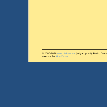
© 2005-2026
www.diabsite.de
(Helga Uphoff), Berlin, Ger
powered by
WordPress
.