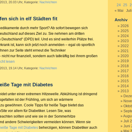
 2013, 20.03 Uhr, Kategorie:
Nachrichten
24
25
2
« Mai
Juli
fen sich in elf Städten fit
Archiv
2026
edikamente durch mehr Sport? Ab sofort bewegen sich
2025
eutschland auf dieses Ziel zu. Sie nehmen am dritten
2024
eutschland“ (DPD) teil. Und es sind weiterhin Plätze frei.
2023
krank ist, kann sich jetzt noch anmelden – egal ob sportlich
2022
 Ihnen zur Seite steht erneut die Techniker
2021
nicht nur finanziell, sondern auch tatkräftig bei ihrem großen
2020
2019
cht lesen
2018
 2013, 19.14 Uhr, Kategorie:
Nachrichten
2017
2016
2015
heiße Tage mit Diabetes
2014
2013
idet unter einer extremen Hitzewelle. Abkühlung ist dringend
Deze
gefallen ist der Frühling, um sich an wärmere
Nove
u gewöhnen. Coole Tipps für heiße Tage bietet das
Okto
Site vor allem für Diabetiker. Lesen Sie, was
Sept
Augu
eachten sollten und wie sie in der Sommerhitze
Juli 
nd andere Schwierigkeiten vermeiden können. Wenn sie
Juni
 heiße Tage mit Diabetes
beherzigen, können Diabetiker auch
Mai 