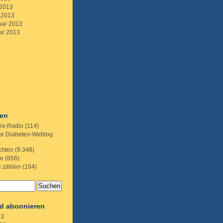
 2013
 2013
uar 2013
ar 2013
ien
es-Radio
(114)
te Diabetes-Weblog
chten
(9.348)
te
(856)
e zählen
(164)
d abonnieren
.3