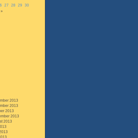
6
27
28
29
30
 »
mber 2013
mber 2013
ber 2013
ember 2013
st 2013
2013
 2013
2013