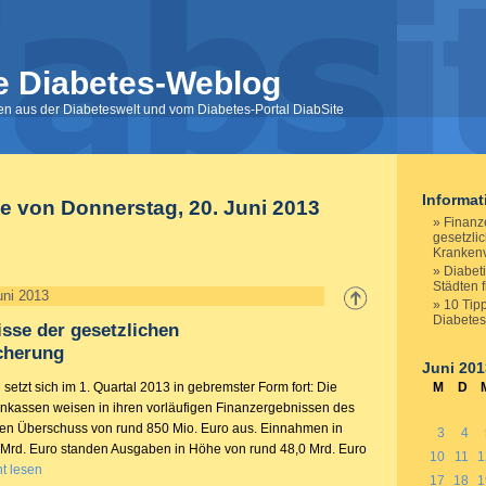
e Diabetes-Weblog
nen aus der Diabeteswelt und vom Diabetes-Portal DiabSite
Informa
e von Donnerstag, 20. Juni 2013
Finanz
gesetzli
Kranken
Diabeti
Städten f
uni 2013
10 Tipp
Diabetes
sse der gesetzlichen
cherung
Juni 201
 setzt sich im 1. Quartal 2013 in gebremster Form fort: Die
M
D
nkassen weisen in ihren vorläufigen Finanzergebnissen des
nen Überschuss von rund 850 Mio. Euro aus. Einnahmen in
3
4
Mrd. Euro standen Ausgaben in Höhe von rund 48,0 Mrd. Euro
10
11
1
t lesen
17
18
1