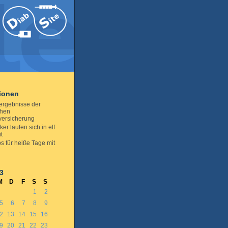
tionen
ergebnisse der
chen
versicherung
ker laufen sich in elf
it
s für heiße Tage mit
3
M
D
F
S
S
1
2
5
6
7
8
9
2
13
14
15
16
9
20
21
22
23