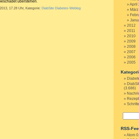
beschadet überstehen.
April
 2013, 17.28 Uhr, Kategorie:
DiabSite Diabetes-Weblog
März
Febr
Janu
2012
2011
2010
2009
2008
2007
2006
2005
Kategor
Diabet
DiabSi
(3.686)
Nachri
Rezep
Schritt
RSS-Fee
Atom 0