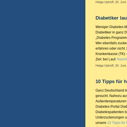
Helga Uphoff, 20. Juni
Diabetiker lau
Weniger Diabetes-M
Diabetiker in ganz D
„Diabetes Programm D
Wer ebenfalls zucker
erfahren oder nicht.
Krankenkasse (TK) – 
Ziel: bei Lauf.
Nachri
Helga Uphoff, 20. Juni
10 Tipps für 
Ganz Deutschland le
gesucht. Nahezu aus
Außentemperaturen z
Diabetes-Portal Diab
Diabetespatienten b
Unterzuckerungen u
unsere
10 Tipps für