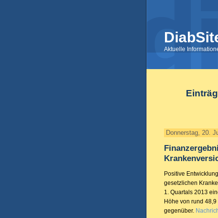
DiabSit
Aktuelle Informatio
Einträg
Donnerstag, 20. J
Finanzergebni
Krankenversi
Positive Entwicklung
gesetzlichen Kranke
1. Quartals 2013 ei
Höhe von rund 48,9 
gegenüber.
Nachrich