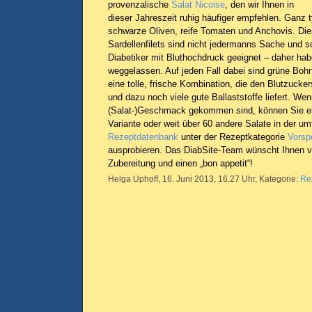
provenzalische
Salat Nicoise
, den wir Ihnen in
dieser Jahreszeit ruhig häufiger empfehlen. Ganz 
schwarze Oliven, reife Tomaten und Anchovis. Die
Sardellenfilets sind nicht jedermanns Sache und sc
Diabetiker mit Bluthochdruck geeignet – daher hab
weggelassen. Auf jeden Fall dabei sind grüne Boh
eine tolle, frische Kombination, die den Blutzucke
und dazu noch viele gute Ballaststoffe liefert. We
(Salat-)Geschmack gekommen sind, können Sie ei
Variante oder weit über 60 andere Salate in der u
Rezeptdatenbank
unter der Rezeptkategorie
Vorsp
ausprobieren. Das DiabSite-Team wünscht Ihnen vi
Zubereitung und einen „bon appetit“!
Helga Uphoff, 16. Juni 2013, 16.27 Uhr, Kategorie:
Re