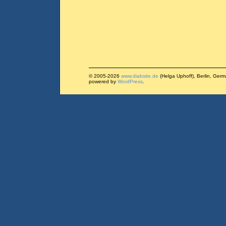
© 2005-2026
www.diabsite.de
(Helga Uphoff), Berlin, Ger
powered by
WordPress
.