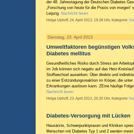
der 48. Jahrestagung der Deutschen Diabetes Gese
„Forschung von heute für die Praxis von morgen“ v
Leipzig.
Nachricht lesen
Helga Uphoff, 24. April 2013, 19.28 Uhr, Kategorie:
Na
Dienstag, 23. April 2013
Umweltfaktoren begünstigen Volk
Diabetes mellitus
Gesundheitliches Risiko durch Stress am Arbeitspl
im Job können sich negativ auf das Herz-Kreisla
Stoffwechsel auswirken. Über direkte und indirekt
zu einer Entzündungsreaktion im Körper, die unter
Erkrankungen auslösen kann. ZEine häufige Folge 
Nachricht lesen
Helga Uphoff, 23. April 2013, 20.20 Uhr, Kategorie:
Na
Diabetes-Versorgung mit Lücken
Hausärzte, Schwerpunktpraxen und Kliniken sprec
Menschen mit Diabetes Typ 1 und 2 werden meist 