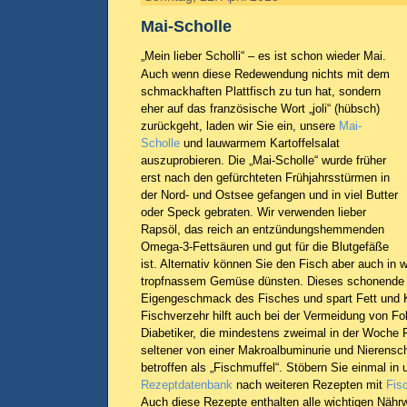
Mai-Scholle
„Mein lieber Scholli“ – es ist schon wieder Mai.
Auch wenn diese Redewendung nichts mit dem
schmackhaften Plattfisch zu tun hat, sondern
eher auf das französische Wort „joli“ (hübsch)
zurückgeht, laden wir Sie ein, unsere
Mai-
Scholle
und lauwarmem Kartoffelsalat
auszuprobieren. Die „Mai-Scholle“ wurde früher
erst nach den gefürchteten Frühjahrsstürmen in
der Nord- und Ostsee gefangen und in viel Butter
oder Speck gebraten. Wir verwenden lieber
Rapsöl, das reich an entzündungshemmenden
Omega-3-Fettsäuren und gut für die Blutgefäße
ist. Alternativ können Sie den Fisch aber auch in 
tropfnassem Gemüse dünsten. Dieses schonende G
Eigengeschmack des Fisches und spart Fett und K
Fischverzehr hilft auch bei der Vermeidung von F
Diabetiker, die mindestens zweimal in der Woche F
seltener von einer Makroalbuminurie und Nierensc
betroffen als „Fischmuffel“. Stöbern Sie einmal in
Rezeptdatenbank
nach weiteren Rezepten mit
Fis
Auch diese Rezepte enthalten alle wichtigen Nähr