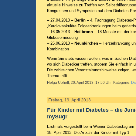
aktuelle Hinweise zu Treffen von Selbsthilfegruppe
Kongressen und Symposien auf dem Diabetes-Porta
– 27.04.2013 –
Berlin
– 4. Fachtagung Diabetes-
„Kardiovaskuläre Folgeerkrankungen beim geriatri
– 16.05.2013 –
Heilbronn
– 18 Monate mit der kon
Glukosemessung
– 25.06.2013 –
Neunkirchen
– Herzerkrankung und
Kombination
Wenn Sie stets wissen wollen, was in Sachen Diabe
wo sich Diabetiker treffen, stöbern Sie einfach in
Die zahlreichen Veranstaltungshinweise zeigen, 
Thema trifft.
Helga Uphoff, 20. April 2013, 17.50 Uhr, Kategorie:
Di
Freitag, 19. April 2013
Für Kinder mit Diabetes – die Jun
mySugr
Erstmals vorgestellt beim Wiener Diabetestag am
18. April 2013: Die Anzahl der Kinder mit Typ-1-