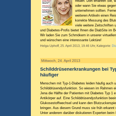
freuen. Dort erfahren Sie, 
oder wann Sie etwas gege
unternehmen sollten. Fern
weiteren Artikeln einen Rei
korrekte Messung des Blut
viele weitere Zeitschriften 
und Diabetes-Profis bietet Ihnen die DiabSite im 
Wir laden Sie zum Schmökern in unserer virtuellen
und wünschen eine interessante Lektüre!
Helga Uphoff, 25. April 2013, 19.46 Uhr, Kategorie:
Di
Mittwoch, 24. April 2013
Schilddrüsenerkrankungen bei Ty
häufiger
Menschen mit Typ-1-Diabetes leiden häufig auch u
Schilddrüsendysfunktion. So wiesen im Rahmen ein
Jena die Hälfte der Patienten mit Diabetes Typ 1 
Antikörper auf. Eine Schilddrüsendysfunktion beei
Glukosestoffwechsel und kann den Blutzuckerspi
bringen. Aus diesem Grund muss sie früh erkannt 
Unter anderem darüber diskutieren Experten beim