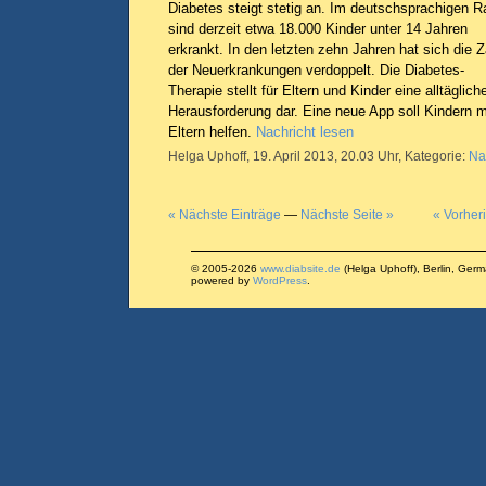
Diabetes steigt stetig an. Im deutschsprachigen 
sind derzeit etwa 18.000 Kinder unter 14 Jahren
erkrankt. In den letzten zehn Jahren hat sich die Z
der Neuerkrankungen verdoppelt. Die Diabetes-
Therapie stellt für Eltern und Kinder eine alltäglich
Herausforderung dar. Eine neue App soll Kindern m
Eltern helfen.
Nachricht lesen
Helga Uphoff, 19. April 2013, 20.03 Uhr, Kategorie:
Na
« Nächste Einträge
—
Nächste Seite »
« Vorher
© 2005-2026
www.diabsite.de
(Helga Uphoff), Berlin, Ger
powered by
WordPress
.