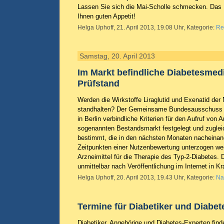
Lassen Sie sich die Mai-Scholle schmecken. Das
Ihnen guten Appetit!
Helga Uphoff, 21. April 2013, 19.08 Uhr, Kategorie:
Re
Samstag, 20. April 2013
Im Markt befindliche Diabetesme
Prüfstand
Werden die Wirkstoffe Liraglutid und Exenatid de
standhalten? Der Gemeinsame Bundesausschuss 
in Berlin verbindliche Kriterien für den Aufruf von 
sogenannten Bestandsmarkt festgelegt und zuglei
bestimmt, die in den nächsten Monaten nacheinan
Zeitpunkten einer Nutzenbewertung unterzogen wer
Arzneimittel für die Therapie des Typ-2-Diabetes. D
unmittelbar nach Veröffentlichung im Internet in Kr
Helga Uphoff, 20. April 2013, 19.43 Uhr, Kategorie:
Na
Termine für Diabetiker und Diabe
Diabetiker, Angehörige und Diabetes-Experten fin