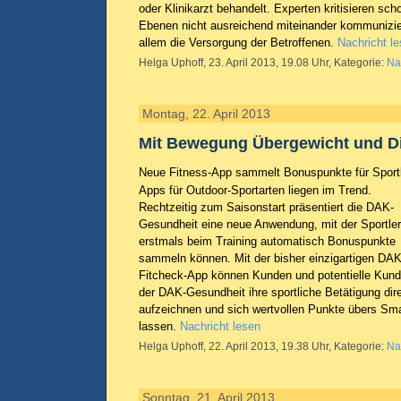
oder Klinikarzt behandelt. Experten kritisieren sch
Ebenen nicht ausreichend miteinander kommunizier
allem die Versorgung der Betroffenen.
Nachricht l
Helga Uphoff, 23. April 2013, 19.08 Uhr, Kategorie:
Na
Montag, 22. April 2013
Mit Bewegung Übergewicht und D
Neue Fitness-App sammelt Bonuspunkte für Sportl
Apps für Outdoor-Sportarten liegen im Trend.
Rechtzeitig zum Saisonstart präsentiert die DAK-
Gesundheit eine neue Anwendung, mit der Sportler
erstmals beim Training automatisch Bonuspunkte
sammeln können. Mit der bisher einzigartigen DAK
Fitcheck-App können Kunden und potentielle Kun
der DAK-Gesundheit ihre sportliche Betätigung dir
aufzeichnen und sich wertvollen Punkte übers Sm
lassen.
Nachricht lesen
Helga Uphoff, 22. April 2013, 19.38 Uhr, Kategorie:
Na
Sonntag, 21. April 2013