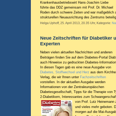
Krankenhausbetriebswirt Hans-Joachim Liebe
führte das DDZ gemeinsam mit Prof. Dr. Michael
Roden durch schwere Zeiten und war maßgeblich an
strukturellen Neuausrichtung des Zentrums beteili
Helga Uphoff, 25. April 2013, 20.35 Uhr, Kategorie:
Na
Neue Zeitschriften für Diabetiker 
Experten
Neben vielen aktuellen Nachrichten und anderen
Beiträgen finden Sie auf dem Diabetes-Portal Diab
auch Hinweise zu gedruckten Diabetes-Informatio
In diesen Tagen gab es eine neue Ausgabe von
Diabetes, Stoffwechsel und Herz
aus dem Kirchhe
Verlag, die wir Ihnen unter
Fachzeitschriften
vorstellen. In der aktuellen Ausgabe werden
Informationen von der Zentraleuropäischen
Diabetesgesellschaft, Tipps für die Therapie von T
2-Diabetikern, Interessantes zum Schwangerschaf
von Prof. Lutz Heinemann
und vieles mehr geboten. D
morgen auf die Mai-Ausga