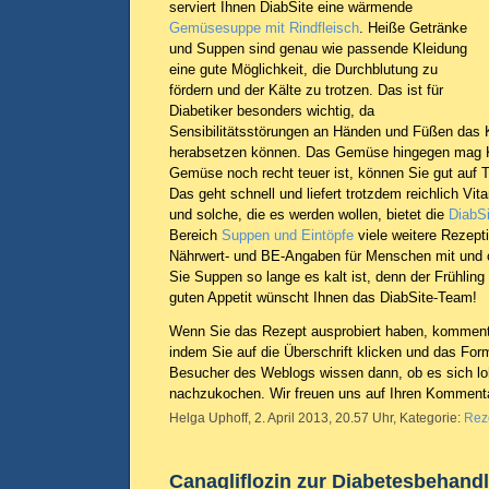
serviert Ihnen DiabSite eine wärmende
Gemüsesuppe mit Rindfleisch
. Heiße Getränke
und Suppen sind genau wie passende Kleidung
eine gute Möglichkeit, die Durchblutung zu
fördern und der Kälte zu trotzen. Das ist für
Diabetiker besonders wichtig, da
Sensibilitätsstörungen an Händen und Füßen das 
herabsetzen können. Das Gemüse hingegen mag Kä
Gemüse noch recht teuer ist, können Sie gut auf T
Das geht schnell und liefert trotzdem reichlich Vi
und solche, die es werden wollen, bietet die
DiabS
Bereich
Suppen und Eintöpfe
viele weitere Rezepti
Nährwert- und BE-Angaben für Menschen mit und 
Sie Suppen so lange es kalt ist, denn der Frühli
guten Appetit wünscht Ihnen das DiabSite-Team!
Wenn Sie das Rezept ausprobiert haben, kommenti
indem Sie auf die Überschrift klicken und das Form
Besucher des Weblogs wissen dann, ob es sich lo
nachzukochen. Wir freuen uns auf Ihren Komment
Helga Uphoff, 2. April 2013, 20.57 Uhr, Kategorie:
Rez
Canagliflozin zur Diabetesbehand