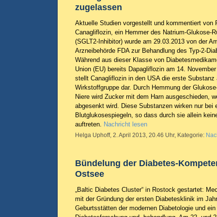
zugelassen
Aktuelle Studien vorgestellt und kommentiert von 
Canagliflozin, ein Hemmer des Natrium-Glukose-Rü
(SGLT2-Inhibitor) wurde am 29.03.2013 von der A
Arzneibehörde FDA zur Behandlung des Typ-2-Dia
Während aus dieser Klasse von Diabetesmedikame
Union (EU) bereits Dapagliflozin am 14. November
stellt Canagliflozin in den USA die erste Substanz
Wirkstoffgruppe dar. Durch Hemmung der Glukose-
Niere wird Zucker mit dem Harn ausgeschieden, wo
abgesenkt wird. Diese Substanzen wirken nur bei 
Blutglukosespiegeln, so dass durch sie allein kei
auftreten.
Nachricht lesen
Helga Uphoff, 2. April 2013, 20.46 Uhr, Kategorie:
Nac
Bündelung der Diabetes-Kompete
Ostsee
„Baltic Diabetes Cluster“ in Rostock gestartet: M
mit der Gründung der ersten Diabetesklinik im Jah
Geburtsstätten der modernen Diabetologie und ei