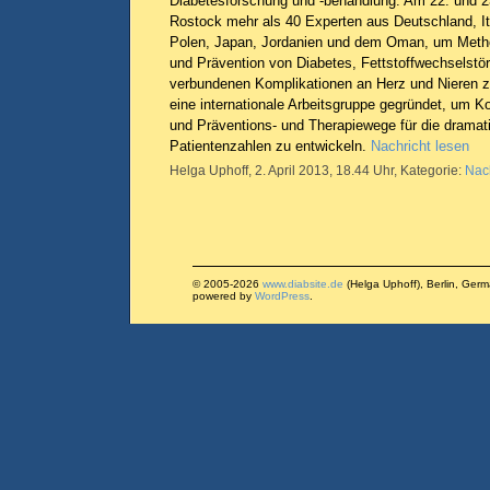
Diabetesforschung und -behandlung. Am 22. und 23
Rostock mehr als 40 Experten aus Deutschland, It
Polen, Japan, Jordanien und dem Oman, um Meth
und Prävention von Diabetes, Fettstoffwechselstö
verbundenen Komplikationen an Herz und Nieren z
eine internationale Arbeitsgruppe gegründet, um 
und Präventions- und Therapiewege für die dramat
Patientenzahlen zu entwickeln.
Nachricht lesen
Helga Uphoff, 2. April 2013, 18.44 Uhr, Kategorie:
Nac
© 2005-2026
www.diabsite.de
(Helga Uphoff), Berlin, Ger
powered by
WordPress
.