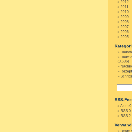
2012
2011
2010
2009
2008
2007
2006
2005
Kategor
Diabet
DiabSi
(3.686)
Nachri
Rezep
Schritt
RSS-Fee
Atom 0
RSS 0.
RSS 2.
Verwand
Beate 