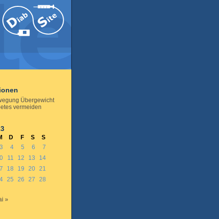
tionen
wegung Übergewicht
etes vermeiden
13
M
D
F
S
S
3
4
5
6
7
0
11
12
13
14
7
18
19
20
21
4
25
26
27
28
i »