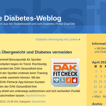
e Diabetes-Weblog
nen aus der Diabeteswelt und vom Diabetes-Portal DiabSite
Diabetes-Versorgung mit Lücken
»
Informa
Mit Be
 Übergewicht und Diabetes vermeiden
und Diab
mmelt Bonuspunkte für Sportler.
April 20
rtarten liegen im Trend. Rechtzeitig
M
D
sentiert die DAK-Gesundheit eine
1
2
 der Sportler erstmals beim Training
8
9
1
unkte sammeln können. Mit der
15
16
1
en DAK-Fitcheck-App können Kunden
den der DAK-Gesundheit ihre
22
23
2
ng direkt von unterwegs aufzeichnen und sich wertvollen Punkte
29
30
utschreiben lassen.
Nachricht lesen
« März
Ma
 2013, 19.38 Uhr, Kategorie:
Nachrichten
Archiv