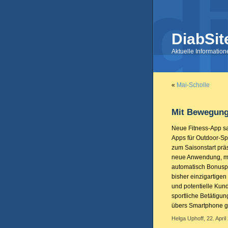
DiabSit
Aktuelle Informatio
«
Mai-Scholle
Mit Bewegung
Neue Fitness-App sa
Apps für Outdoor-Spo
zum Saisonstart prä
neue Anwendung, mit
automatisch Bonusp
bisher einzigartig
und potentielle Kun
sportliche Betätigu
übers Smartphone g
Helga Uphoff, 22. April