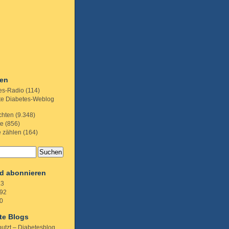
ien
es-Radio
(114)
te Diabetes-Weblog
chten
(9.348)
te
(856)
e zählen
(164)
d abonnieren
.3
92
0
te Blogs
putzt – Diabetesblog