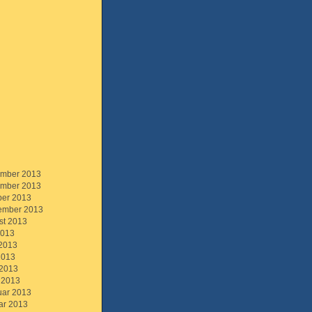
mber 2013
mber 2013
ber 2013
ember 2013
st 2013
2013
 2013
2013
 2013
 2013
uar 2013
ar 2013