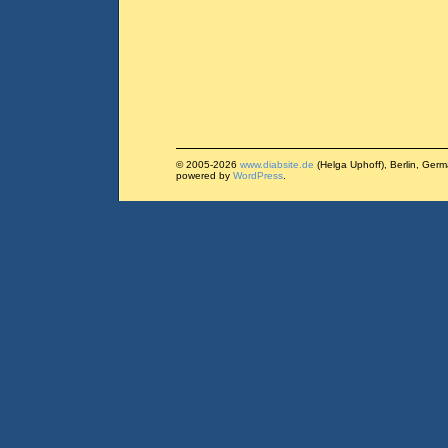
© 2005-2026
www.diabsite.de
(Helga Uphoff), Berlin, Ger
powered by
WordPress
.