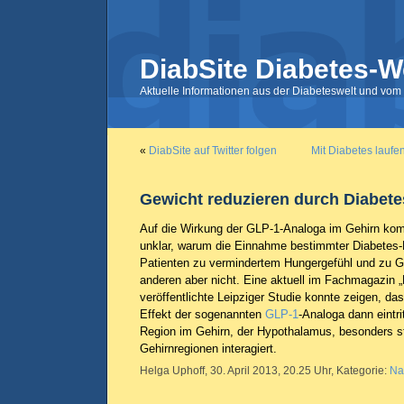
DiabSite Diabetes-W
Aktuelle Informationen aus der Diabeteswelt und vom 
«
DiabSite auf Twitter folgen
Mit Diabetes laufe
Gewicht reduzieren durch Diabet
Auf die Wirkung der GLP-1-Analoga im Gehirn kom
unklar, warum die Einnahme bestimmter Diabete
Patienten zu vermindertem Hungergefühl und zu Ge
anderen aber nicht. Eine aktuell im Fachmagazin 
veröffentlichte Leipziger Studie konnte zeigen, d
Effekt der sogenannten
GLP-1
-Analoga dann eintr
Region im Gehirn, der Hypothalamus, besonders s
Gehirnregionen interagiert.
Helga Uphoff, 30. April 2013, 20.25 Uhr, Kategorie:
Na