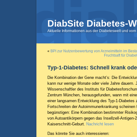
DiabSite Diabetes-W
Aktuelle Informationen aus der Diabeteswelt und vom 
«
BPI zur Nutzenbewertung von Arzneimitteln im Bes
Fruchtsaft für Diab
Typ-1-Diabetes: Schnell krank od
Die Kombination der Gene macht’s: Die Entwicklu
kann nur wenige Monate oder viele Jahre dauern. 
Wissenschaftler des Instituts für Diabetesforschu
Zentrum München, herausgefunden, wann mit einer
einer langsamen Entwicklung des Typ-1-Diabetes z
Fortschreiten der Autoimmunerkrankung scheinen 
begünstigen: Eine Kombination bestimmter Risikog
von Autoantikörpern gegen das Insellzell-Antigen-2
Kaiserschnitt-Geburt.
Nachricht lesen
Das könnte Sie auch interessieren: