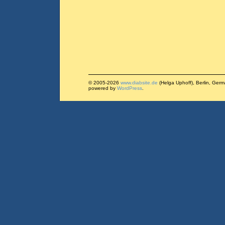
© 2005-2026
www.diabsite.de
(Helga Uphoff), Berlin, Ger
powered by
WordPress
.