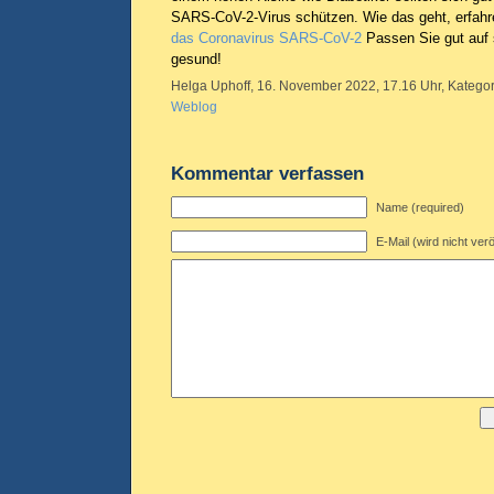
SARS-CoV-2-Virus schützen. Wie das geht, erfahr
das Coronavirus SARS-CoV-2
Passen Sie gut auf s
gesund!
Helga Uphoff, 16. November 2022, 17.16 Uhr, Kategor
Weblog
Kommentar verfassen
Name (required)
E-Mail (wird nicht verö