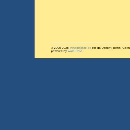
© 2005-2026
www.diabsite.de
(Helga Uphoff), Berlin, Ger
powered by
WordPress
.