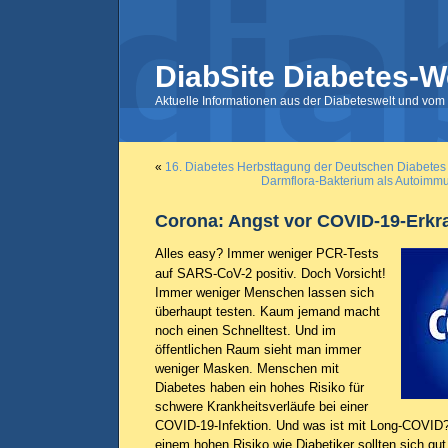
DiabSite Diabetes-W
Aktuelle Informationen aus der Diabeteswelt und vom 
«
16. Diabetes Herbsttagung der Deutschen Diabetes
Darmflora-Bakterium als Autoimmun
Corona: Angst vor COVID-19-Erkr
Alles easy? Immer weniger PCR-Tests
auf SARS-CoV-2 positiv. Doch Vorsicht!
Immer weniger Menschen lassen sich
überhaupt testen. Kaum jemand macht
noch einen Schnelltest. Und im
öffentlichen Raum sieht man immer
weniger Masken. Menschen mit
Diabetes haben ein hohes Risiko für
schwere Krankheitsverläufe bei einer
COVID-19-Infektion. Und was ist mit Long-COVI
einem hohen Risiko wie Diabetiker sollten sich gut