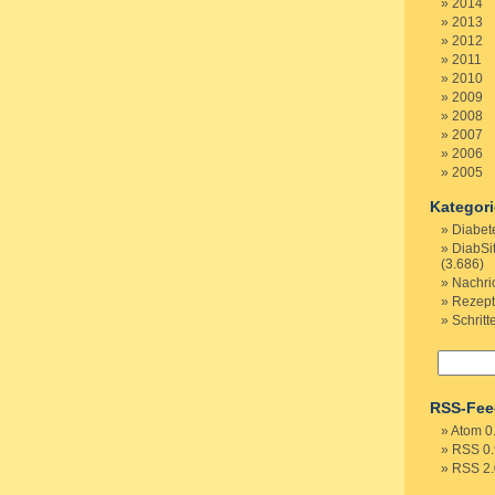
2014
2013
2012
2011
2010
2009
2008
2007
2006
2005
Kategor
Diabet
DiabSi
(3.686)
Nachri
Rezep
Schritt
RSS-Fee
Atom 0
RSS 0.
RSS 2.