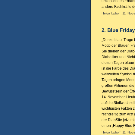
umfassendes Ernähru
andere Fachkräfte d
Helga Uphoff, 11. Nov
2. Blue Frida
„Denke blau. Trage b
Motto der Blauen Fr
Sie dienen der Diab
Diabetiker und Nicht
diesen Tagen blaue 
ist die Farbe des D
weltweiten Symbol fü
Tagen bringen Mens
großen Aktionen die 
Bewusstsein der Öffe
14. November. Heute
auf die Stoffwechsel
wichtigsten Fakten 
rechtzeitig zum Arzt
der DiabSite jetzt m
einen „Happy Blue Fr
Helga Uphoff, 11. Nov