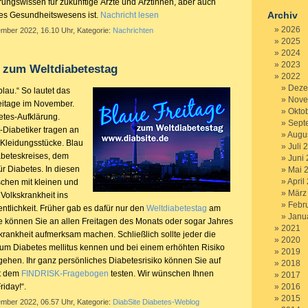
ngswissen für zukünftige Ärzte und Ärztinnen, aber auch
Archiv
es Gesundheitswesens ist.
Nachricht lesen
2026
ember 2022, 16.10 Uhr, Kategorie:
Nachrichten
2025
2024
2023
y zum Weltdiabetestag
2022
Deze
lau.“ So lautet das
Nove
eitage im November.
Okto
etes-Aufklärung.
Sept
-Diabetiker tragen an
Augu
Kleidungsstücke. Blau
Juli 
iabeteskreises, dem
Juni
r Diabetes. In diesen
Mai 
April
chen mit kleinen und
März
Volkskrankheit ins
Febr
ntlichkeit. Früher gab es dafür nur den
Weltdiabetestag
am
Janu
 können Sie an allen Freitagen des Monats oder sogar Jahres
2021
krankheit aufmerksam machen. Schließlich sollte jeder die
2020
zum Diabetes mellitus kennen und bei einem erhöhten Risiko
2019
 gehen. Ihr ganz persönliches Diabetesrisiko können Sie auf
2018
it dem
FINDRISK-Fragebogen
testen. Wir wünschen Ihnen
2017
iday!“.
2016
2015
ember 2022, 06.57 Uhr, Kategorie:
DiabSite Diabetes-Weblog