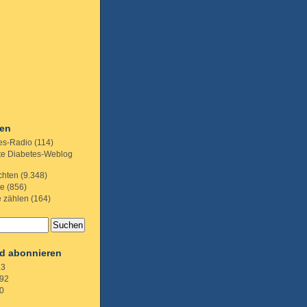
ien
es-Radio
(114)
te Diabetes-Weblog
chten
(9.348)
te
(856)
e zählen
(164)
d abonnieren
.3
92
0