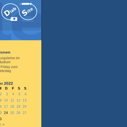
tionen
ungslehre im
studium
e Friday zum
etestag
r 2022
M
D
F
S
S
2
3
4
5
6
9
10
11
12
13
6
17
18
19
20
3
24
25
26
27
0
. »