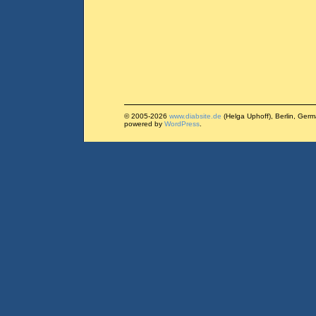
© 2005-2026
www.diabsite.de
(Helga Uphoff), Berlin, Ger
powered by
WordPress
.