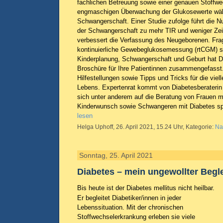
fachlichen Betreuung sowie einer genauen Stoffwe
engmaschigen Überwachung der Glukosewerte wäh
Schwangerschaft. Einer Studie zufolge führt die
der Schwangerschaft zu mehr TIR und weniger Zei
verbessert die Verfassung des Neugeborenen. Fra
kontinuierliche Gewebeglukosemessung (rtCGM) 
Kinderplanung, Schwangerschaft und Geburt hat D
Broschüre für Ihre Patientinnen zusammengefasst.
Hilfestellungen sowie Tipps und Tricks für die viel
Lebens. Expertenrat kommt von Diabetesberaterin
sich unter anderem auf die Beratung von Frauen m
Kinderwunsch sowie Schwangeren mit Diabetes spe
lesen
Helga Uphoff, 26. April 2021, 15.24 Uhr, Kategorie:
Na
Sonntag, 25. April 2021
Diabetes – mein ungewollter Begle
Bis heute ist der Diabetes mellitus nicht heilbar.
Er begleitet Diabetiker/innen in jeder
Lebenssituation. Mit der chronischen
Stoffwechselerkrankung erleben sie viele