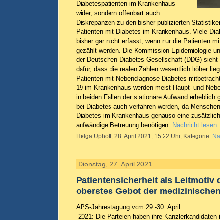
Diabetespatienten im Krankenhaus
wider, sondern offenbart auch
Diskrepanzen zu den bisher publizierten Statistike
Patienten mit Diabetes im Krankenhaus. Viele Dia
bisher gar nicht erfasst, wenn nur die Patienten 
gezählt werden. Die Kommission Epidemiologie u
der Deutschen Diabetes Gesellschaft (DDG) sieht 
dafür, dass die realen Zahlen wesentlich höher li
Patienten mit Nebendiagnose Diabetes mitbetracht
19 im Krankenhaus werden meist Haupt- und Nebe
in beiden Fällen der stationäre Aufwand erheblich 
bei Diabetes auch verfahren werden, da Menschen
Diabetes im Krankenhaus genauso eine zusätzliche
aufwändige Betreuung benötigen.
Nachricht lesen
Helga Uphoff, 28. April 2021, 15.22 Uhr, Kategorie:
Na
Dienstag, 27. April 2021
Patientensicherheit als Leitmotiv 
oberstes Gebot der medizinische
APS-Jahrestagung vom 29.-30. April
2021: Die Parteien haben ihre Kanzlerkandidaten i