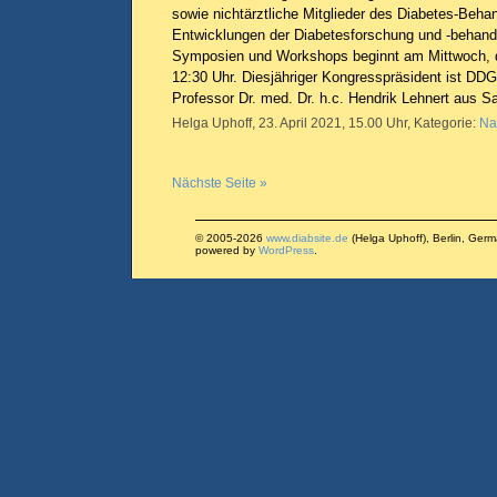
sowie nichtärztliche Mitglieder des Diabetes-Beh
Entwicklungen der Diabetesforschung und -behand
Symposien und Workshops beginnt am Mittwoch,
12:30 Uhr. Diesjähriger Kongresspräsident ist DDG
Professor Dr. med. Dr. h.c. Hendrik Lehnert aus S
Helga Uphoff, 23. April 2021, 15.00 Uhr, Kategorie:
Na
Nächste Seite »
© 2005-2026
www.diabsite.de
(Helga Uphoff), Berlin, Ger
powered by
WordPress
.