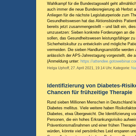
Wahlkampf für die Bundestagswahl geht allmählich
auch immer die neue Bundesregierung ab Herbst a
Anliegen für die nächste Legislaturperiode zum T
Gesundheitswesen hat das Aktionsbündnis Patient
bereits jetzt zusammengestellt – und lädt ein, die
umzusetzen: Sieben konkrete Forderungen an die Po
sollen, das Gesundheitswesen leistungsfähiger z
Sicherheitskultur zu entwickeln und mögliche Pat
vermeiden. Die sieben Handlungsanstöße werden 
anlässlich der APS-Jahrestagung vorgestellt, die am
(Anmeldung unter:
https://attendee.gotowebinar.
Helga Uphoff, 27. April 2021, 19.14 Uhr, Kategorie:
Na
Identifizierung von Diabetes-Risi
Chancen für frühzeitige Therapie
Rund sieben Millionen Menschen in Deutschland l
Diabetes mellitus. Viele weitere haben Risikofaktor
Diabetes, etwa Übergewicht. Die Identifizierung vo
Personen, die ein hohes Erkrankungsrisiko aufwei
Präventionsmaßnahmen und einer frühen Therapie 
würden, könnte viel persönliches Leid ersparen u