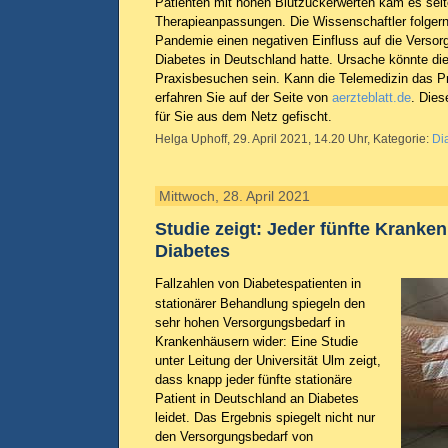
Patienten mit hohen Blutzuckerwerten kam es selte
Therapieanpassungen. Die Wissenschaftler folger
Pandemie einen negativen Einfluss auf die Verso
Diabetes in Deutschland hatte. Ursache könnte di
Praxisbesuchen sein. Kann die Telemedizin das P
erfahren Sie auf der Seite von
aerzteblatt.de
. Dies
für Sie aus dem Netz gefischt.
Helga Uphoff, 29. April 2021, 14.20 Uhr, Kategorie:
Di
Mittwoch, 28. April 2021
Studie zeigt: Jeder fünfte Kranke
Diabetes
Fallzahlen von Diabetespatienten in
stationärer Behandlung spiegeln den
sehr hohen Versorgungsbedarf in
Krankenhäusern wider: Eine Studie
unter Leitung der Universität Ulm zeigt,
dass knapp jeder fünfte stationäre
Patient in Deutschland an Diabetes
leidet. Das Ergebnis spiegelt nicht nur
den Versorgungsbedarf von