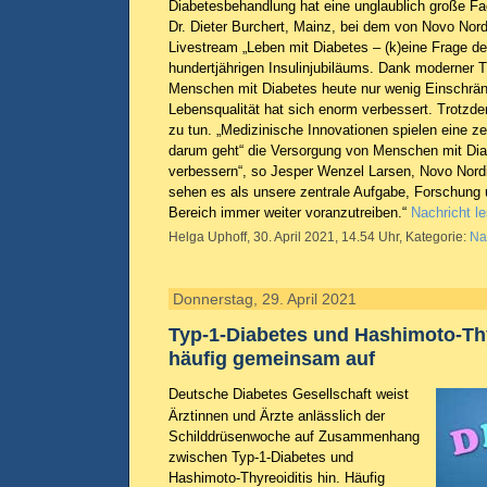
Diabetesbehandlung hat eine unglaublich große Face
Dr. Dieter Burchert, Mainz, bei dem von Novo Nord
Livestream „Leben mit Diabetes – (k)eine Frage der
hundertjährigen Insulinjubiläums. Dank moderner 
Menschen mit Diabetes heute nur wenig Einschrän
Lebensqualität hat sich enorm verbessert. Trotzde
zu tun. „Medizinische Innovationen spielen eine ze
darum geht“ die Versorgung von Menschen mit Dia
verbessern“, so Jesper Wenzel Larsen, Novo Nord
sehen es als unsere zentrale Aufgabe, Forschung
Bereich immer weiter voranzutreiben.“
Nachricht l
Helga Uphoff, 30. April 2021, 14.54 Uhr, Kategorie:
Na
Donnerstag, 29. April 2021
Typ-1-Diabetes und Hashimoto-Thy
häufig gemeinsam auf
Deutsche Diabetes Gesellschaft weist
Ärztinnen und Ärzte anlässlich der
Schilddrüsenwoche auf Zusammenhang
zwischen Typ-1-Diabetes und
Hashimoto-Thyreoiditis hin. Häufig