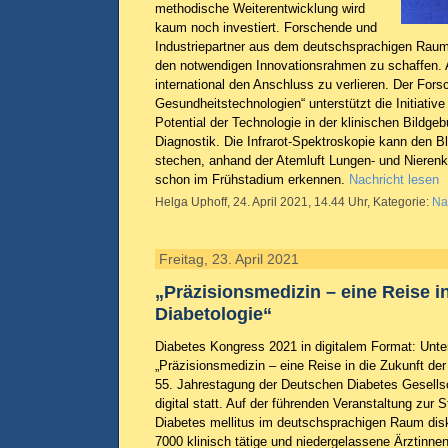
methodische Weiterentwicklung wird
kaum noch investiert. Forschende und
Industriepartner aus dem deutschsprachigen Raum r
den notwendigen Innovationsrahmen zu schaffen. 
international den Anschluss zu verlieren. Der For
Gesundheitstechnologien“ unterstützt die Initiative
Potential der Technologie in der klinischen Bildge
Diagnostik. Die Infrarot-Spektroskopie kann den 
stechen, anhand der Atemluft Lungen- und Nierenk
schon im Frühstadium erkennen.
Nachricht lesen
Helga Uphoff, 24. April 2021, 14.44 Uhr, Kategorie:
Na
Freitag, 23. April 2021
„Präzisionsmedizin – eine Reise i
Diabetologie“
Diabetes Kongress 2021 in digitalem Format: Unt
„Präzisionsmedizin – eine Reise in die Zukunft der 
55. Jahrestagung der Deutschen Diabetes Gesells
digital statt. Auf der führenden Veranstaltung zur
Diabetes mellitus im deutschsprachigen Raum disk
7000 klinisch tätige und niedergelassene Ärztinne