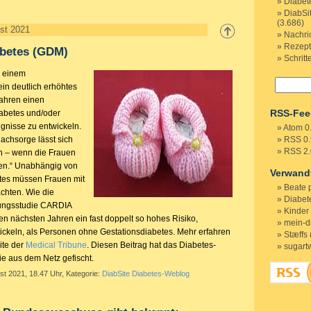
Diabet
DiabSi
(3.686)
st 2021
Nachri
Rezep
abetes (GDM)
Schritt
h einem
in deutlich erhöhtes
Jahren einen
RSS-Fee
abetes und/oder
ignisse zu entwickeln.
Atom 0
Nachsorge lässt sich
RSS 0.
RSS 2.
 – wenn die Frauen
n.“ Unabhängig von
Verwand
tes müssen Frauen mit
Beate 
achten. Wie die
Diabete
ungsstudie CARDIA
Kinder
 den nächsten Jahren ein fast doppelt so hohes Risiko,
mein-d
ickeln, als Personen ohne Gestationsdiabetes. Mehr erfahren
Stæffs 
ite der
Medical Tribune
. Diesen Beitrag hat das Diabetes-
sugart
Sie aus dem Netz gefischt.
st 2021, 18.47 Uhr, Kategorie:
DiabSite Diabetes-Weblog