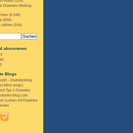
es-Radio
(114)
te Diabetes-Weblog
chten
(9.348)
te
(856)
e zählen
(164)
d abonnieren
.3
92
0
te Blogs
putzt – Diabetesblog
s Mine (engl.)
 mit Typ-1-Diabetes
iabetes-blog.com
(er-)Leben mit Diabetes
weaks