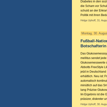
Diabetes in den sozi
die Scham vor Schul
schuld an der Erkran
Politik mit ihren Be
Helga Uphoff, 31. Augu
Montag, 30. Augu
Fußball-Natio
Botschafterin 
Das Glukosemesssys
mellitus sendet jede
Glukosemesswerte d
Abbotts FreeStyle L
jetzt in Deutschlan
erhältlich. Neu ist: F
automatisch kontinu
minütlich auf das S
lang Präzise Glukos
Im Ergebnis ist die
präsizer, diskreter u
Helga Uphoff, 30. Augu