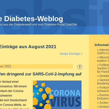
e Diabetes-Weblog
nen aus der Diabeteswelt und vom Diabetes-Portal DiabSite
Informa
Einträge aus August 2021
Interni
SARS-Co
Vorige Einträge »
Mensch
endlich 
Fußball
ust 2021
Sandra St
für FreeS
ufen dringend zur SARS-CoV-2-Impfung auf
Gestat
Gemei
 Verlauf einer
Bundesau
ronavirus: Mit einem
Fortsch
hstum der Corona-
schwach
Kommun
 schweren
Einbahn
et sich Deutschland
Zucker
en Corona-Welle, so
Kinder