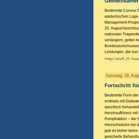
Gemeinsamer 
Bestimmte Corona-S
epidemischen Lage b
Management-Progra
25. August beschlos
nationaler Tragwei
verlängern, gelten
Bundesausschusses (
Leistungen, die nu
Helga Uphoff, 29. Augu
Samstag, 28. Aug
Fortschritt 
Bestimmte Form de
erstmals mit Diabe
spezifisch behandelb
Herzinsuffizienz mit
Pumpfraktion – der 
Herzschwäche bei ä
gab es bisher keine
gesicherte Behandlu