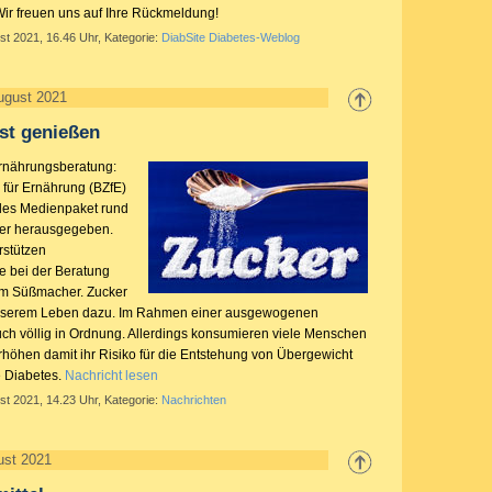
 Wir freuen uns auf Ihre Rückmeldung!
st 2021, 16.46 Uhr, Kategorie:
DiabSite Diabetes-Weblog
ugust 2021
st genießen
 Ernährungsberatung:
für Ernährung (BZfE)
tales Medienpaket rund
er herausgegeben.
rstützen
e bei der Beratung
m Süßmacher. Zucker
unserem Leben dazu. Im Rahmen einer ausgewogenen
uch völlig in Ordnung. Allerdings konsumieren viele Menschen
rhöhen damit ihr Risiko für die Entstehung von Übergewicht
e Diabetes.
Nachricht lesen
st 2021, 14.23 Uhr, Kategorie:
Nachrichten
ust 2021