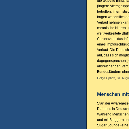
die aktuelle Einsch
jüngere Altersgruppe
betroffen. Internist
tragen wesentlich d
Verlauf nehmen kan
chronische Nieren- 
weit verbreitete Blu
Coronavirus das Infe
eines Impfdurchbruch
Verlauf. Die Deutsch
auf, dass sich mögl
dagegensprechen, je
ausreichenden Verfügb
Bundesländern ohne
Helga Uphoff, 31. Augu
Menschen mit 
Start der Awareness
Diabetes in Deutsch
Während Menschen mi
und mit Bloggern un
Sugar Lounge) eine 