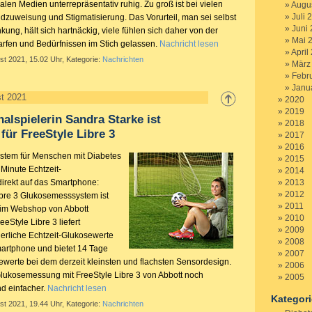
alen Medien unterrepräsentativ ruhig. Zu groß ist bei vielen
Augu
Juli 
dzuweisung und Stigmatisierung. Das Vorurteil, man sei selbst
Juni
kung, hält sich hartnäckig, viele fühlen sich daher von der
Mai 
darfen und Bedürfnissen im Stich gelassen.
Nachricht lesen
April
st 2021, 15.02 Uhr, Kategorie:
Nachrichten
März
Febr
Janu
st 2021
2020
2019
nalspielerin Sandra Starke ist
2018
für FreeStyle Libre 3
2017
2016
tem für Menschen mit Diabetes
2015
 Minute Echtzeit-
2014
irekt auf das Smartphone:
2013
2012
ibre 3 Glukosemesssystem ist
2011
d im Webshop von Abbott
2010
reeStyle Libre 3 liefert
2009
ierliche Echtzeit-Glukosewerte
2008
martphone und bietet 14 Tage
2007
ewerte bei dem derzeit kleinsten und flachsten Sensordesign.
2006
 Glukosemessung mit FreeStyle Libre 3 von Abbott noch
2005
nd einfacher.
Nachricht lesen
Kategor
st 2021, 19.44 Uhr, Kategorie:
Nachrichten