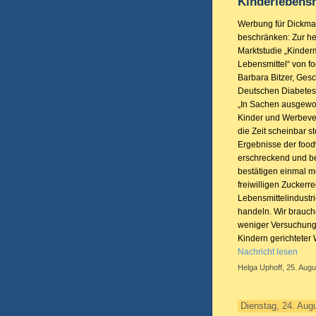
Kinderlebensm
Werbung für Dickma
beschränken: Zur heu
Marktstudie „Kinderm
Lebensmittel“ von fo
Barbara Bitzer, Gesc
Deutschen Diabetes 
„In Sachen ausgewo
Kinder und Werbever
die Zeit scheinbar s
Ergebnisse der food
erschreckend und 
bestätigen einmal me
freiwilligen Zuckerre
Lebensmittelindustri
handeln. Wir brauch
weniger Versuchunge
Kindern gerichteter 
Nachricht lesen
Helga Uphoff, 25. Augu
Dienstag, 24. Aug