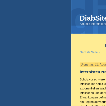
DiabSit
Aktuelle Informatio
Nächste Seite »
Dienstag, 31. Aug
Internisten r
Schutz vor schwerem
Infektion mit dem Co
exponentiellen Wac
Infektionen und der
Erkrankungen befind
am Beginn der viert