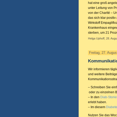
hat eine groß angele
unter Leitung von Pr
von der Charité – Un
das sich klar positi
Wirkstoff Empaglifloz
Krankenhaus eingew
sterben, um 21 Proz
Helga Uphoff, 28. Augu
Freitag, 27. Augus
Kommunikatio
Wir informieren tägl
und weitere Beiträge
Kommunikationsstraß
– Schreiben Sie ein
oder zu einzelnen B
– In den
Diab-Storie
erlebt haben.
– Im diesem
Diabet
Nutzen Sie das Woc