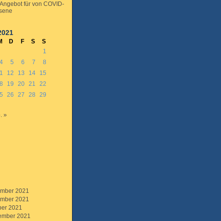
Angebot für von COVID-
sene
2021
M
D
F
S
S
1
4
5
6
7
8
1
12
13
14
15
8
19
20
21
22
5
26
27
28
29
. »
mber 2021
mber 2021
ber 2021
ember 2021