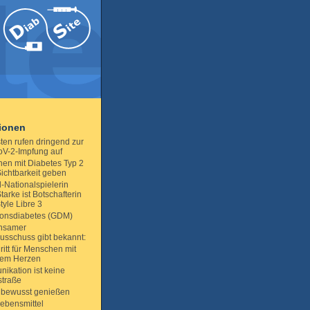
tionen
sten rufen dringend zur
V-2-Impfung auf
en mit Diabetes Typ 2
Sichtbarkeit geben
-Nationalspielerin
arke ist Botschafterin
tyle Libre 3
ionsdiabetes (GDM)
nsamer
sschuss gibt bekannt:
ritt für Menschen mit
em Herzen
ikation ist keine
straße
 bewusst genießen
lebensmittel