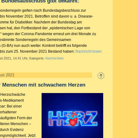
Bundesausschuss gibt bekannt:
onderregeln gelten nach Bundestagsbeschluss zur
is November 2021. Betroffen sind davon u. a. Disease-
mme für Diabetiker. Nachdem der Bundestag am
sen hat, den Fortbestand der „epidemischen Lage von
te“ wegen der Corona-Pandemie erneut um drei Monate zu
 bestimmte Sonderregeln des Gemeinsamen
G-BA) nun auch weiter. Konkret betrifft es folgende
n bis zum 25. November 2021 Bestand haben:
Nachricht lesen
st 2021, 14.41 Uhr, Kategorie:
Nachrichten
ust 2021
für Menschen mit schwachem Herzen
r Herzschwäche
tes-Medikament
ar: Bei einer
 erhaltener
häufigsten Form der
lteren Menschen –
 durch Evidenz
ngsmöglichkeit. Jetzt