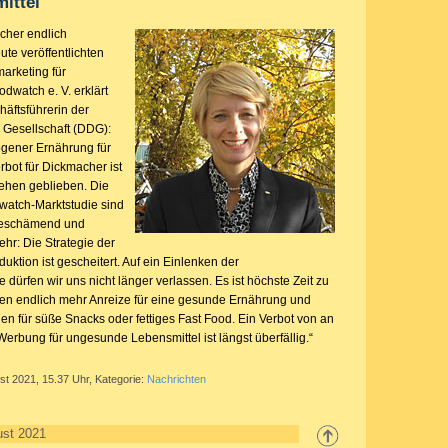
ittel
cher endlich
te veröffentlichten
arketing für
odwatch e. V. erklärt
häftsführerin der
Gesellschaft (DDG):
gener Ernährung für
bot für Dickmacher ist
tehen geblieben. Die
watch-Marktstudie sind
beschämend und
hr: Die Strategie der
duktion ist gescheitert. Auf ein Einlenken der
e dürfen wir uns nicht länger verlassen. Es ist höchste Zeit zu
en endlich mehr Anreize für eine gesunde Ernährung und
n für süße Snacks oder fettiges Fast Food. Ein Verbot von an
Werbung für ungesunde Lebensmittel ist längst überfällig.“
st 2021, 15.37 Uhr, Kategorie:
Nachrichten
ust 2021