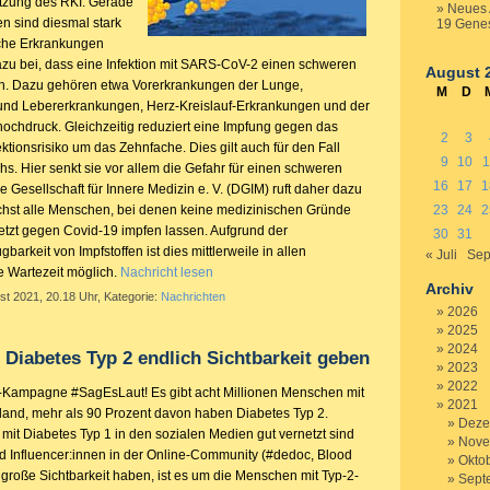
ätzung des RKI. Gerade
Neues 
n sind diesmal stark
19 Gene
ische Erkrankungen
azu bei, dass eine Infektion mit SARS-CoV-2 einen schweren
August 
n. Dazu gehören etwa Vorerkrankungen der Lunge,
M
D
und Lebererkrankungen, Herz-Kreislauf-Erkrankungen und der
thochdruck. Gleichzeitig reduziert eine Impfung gegen das
2
3
ktionsrisiko um das Zehnfache. Dies gilt auch für den Fall
9
10
1
s. Hier senkt sie vor allem die Gefahr für einen schweren
16
17
1
e Gesellschaft für Innere Medizin e. V. (DGIM) ruft daher dazu
ichst alle Menschen, bei denen keine medizinischen Gründe
23
24
2
tzt gegen Covid-19 impfen lassen. Aufgrund der
30
31
arkeit von Impfstoffen ist dies mittlerweile in allen
« Juli
Sep
 Wartezeit möglich.
Nachricht lesen
Archiv
st 2021, 20.18 Uhr, Kategorie:
Nachrichten
2026
2025
2024
Diabetes Typ 2 endlich Sichtbarkeit geben
2023
2022
-Kampagne #SagEsLaut! Es gibt acht Millionen Menschen mit
2021
land, mehr als 90 Prozent davon haben Diabetes Typ 2.
Deze
t Diabetes Typ 1 in den sozialen Medien gut vernetzt sind
Nove
d Influencer:innen in der Online-Community (#dedoc, Blood
Okto
große Sichtbarkeit haben, ist es um die Menschen mit Typ-2-
Sept