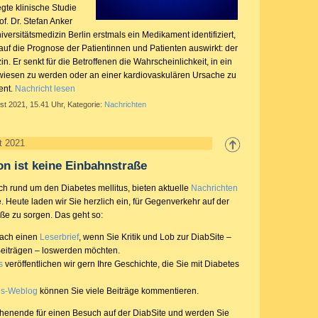
gte klinische Studie
of. Dr. Stefan Anker
iversitätsmedizin Berlin erstmals ein Medikament identifiziert,
v auf die Prognose der Patientinnen und Patienten auswirkt: der
in. Er senkt für die Betroffenen die Wahrscheinlichkeit, in ein
iesen zu werden oder an einer kardiovaskulären Ursache zu
ent.
Nachricht lesen
st 2021, 15.41 Uhr, Kategorie:
Nachrichten
t 2021
n ist keine Einbahnstraße
ich rund um den Diabetes mellitus, bieten aktuelle
Nachrichten
. Heute laden wir Sie herzlich ein, für Gegenverkehr auf der
e zu sorgen. Das geht so:
fach einen
Leserbrief
, wenn Sie Kritik und Lob zur DiabSite –
eiträgen – loswerden möchten.
s
veröffentlichen wir gern Ihre Geschichte, die Sie mit Diabetes
es-Weblog
können Sie viele Beiträge kommentieren.
henende für einen Besuch auf der DiabSite und werden Sie