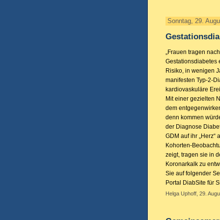
Sonntag, 29. Augu
Gestationsdi
„Frauen tragen nac
Gestationsdiabetes e
Risiko, in wenigen 
manifesten Typ-2-Di
kardiovaskuläre Ere
Mit einer gezielten 
dem entgegenwirken
denn kommen würde
der Diagnose Diabe
GDM auf ihr „Herz“ 
Kohorten-Beobacht
zeigt, tragen sie in
Koronarkalk zu entw
Sie auf folgender Se
Portal DiabSite für 
Helga Uphoff, 29. Augu