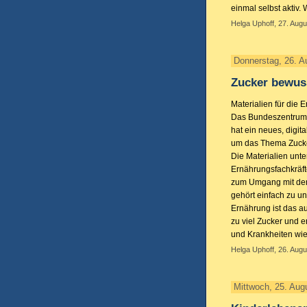
einmal selbst aktiv.
Helga Uphoff, 27. Augu
Donnerstag, 26. A
Zucker bewus
Materialien für die
Das Bundeszentrum 
hat ein neues, digi
um das Thema Zuck
Die Materialien unte
Ernährungsfachkräft
zum Umgang mit de
gehört einfach zu 
Ernährung ist das a
zu viel Zucker und e
und Krankheiten wi
Helga Uphoff, 26. Augu
Mittwoch, 25. Aug