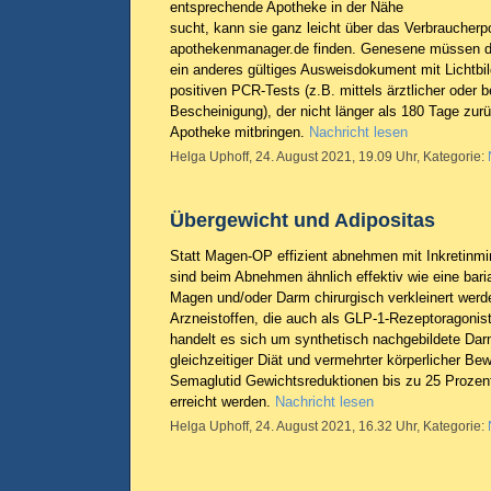
entsprechende Apotheke in der Nähe
sucht, kann sie ganz leicht über das Verbraucherp
apothekenmanager.de finden. Genesene müssen d
ein anderes gültiges Ausweisdokument mit Lichtbi
positiven PCR-Tests (z.B. mittels ärztlicher oder b
Bescheinigung), der nicht länger als 180 Tage zurüc
Apotheke mitbringen.
Nachricht lesen
Helga Uphoff, 24. August 2021, 19.09 Uhr, Kategorie:
Übergewicht und Adipositas
Statt Magen-OP effizient abnehmen mit Inkretinmi
sind beim Abnehmen ähnlich effektiv wie eine baria
Magen und/oder Darm chirurgisch verkleinert werd
Arzneistoffen, die auch als GLP-1-Rezeptoragonis
handelt es sich um synthetisch nachgebildete Da
gleichzeitiger Diät und vermehrter körperlicher B
Semaglutid Gewichtsreduktionen bis zu 25 Prozen
erreicht werden.
Nachricht lesen
Helga Uphoff, 24. August 2021, 16.32 Uhr, Kategorie: