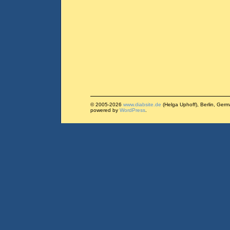
© 2005-2026
www.diabsite.de
(Helga Uphoff), Berlin, Ger
powered by
WordPress
.