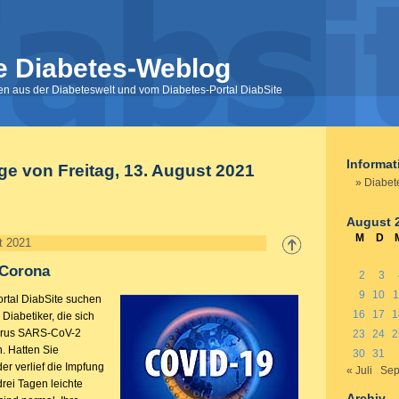
e Diabetes-Weblog
nen aus der Diabeteswelt und vom Diabetes-Portal DiabSite
Informa
ge von Freitag, 13. August 2021
Diabet
August 
M
D
t 2021
 Corona
2
3
9
10
1
rtal DiabSite suchen
16
17
1
Diabetiker, die sich
irus SARS-CoV-2
23
24
2
. Hatten Sie
30
31
r verlief die Impfung
« Juli
Sep
rei Tagen leichte
Archiv