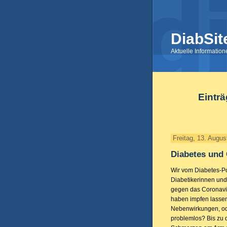
DiabSit
Aktuelle Informatio
Einträ
Freitag, 13. Augus
Diabetes und
Wir vom Diabetes-Po
Diabetikerinnen und 
gegen das Coronav
haben impfen lassen
Nebenwirkungen, ode
problemlos? Bis zu d