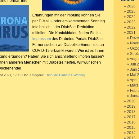
sind normal.
Ihre
2026
2025
Erfahrungen mit der Impfung können Sie
2024
per E-Mail – oder am kommenden Sonntag
2023
telefonisch – der DiabSite-Redaktion
2022
2021
mitteilen. Die Kontaktdaten finden Sie im
Deze
Impressum
des Diabetes-Portals DiabSite.
Nove
Ferner suchen wir Diabetiker/innen, die an
Okto
COVID-19 erkrankt waren. Wie ist es Ihnen
Sept
kung ergangen? Haben Sie sich anschließend impfen lassen?
Augu
önnen anderen Menschen mit Diabetes helfen. Wir wünschen
Juli 
 Wochenende!
Juni
Mai 
st 2021, 17.19 Uhr, Kategorie:
DiabSite Diabetes-Weblog
April
März
Febr
Janu
2020
2019
2018
2017
2016
2015
2014
2013