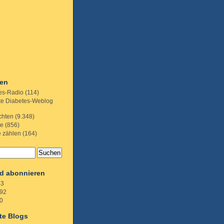
ien
es-Radio
(114)
te Diabetes-Weblog
chten
(9.348)
te
(856)
e zählen
(164)
d abonnieren
.3
92
0
te Blogs