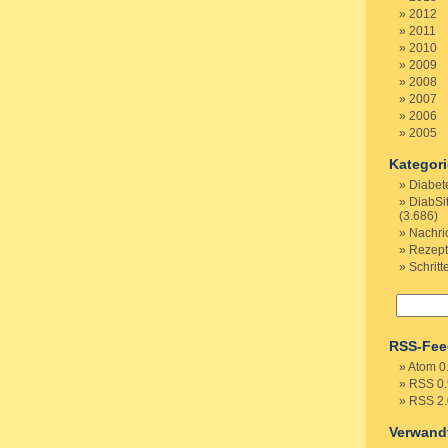
2012
2011
2010
2009
2008
2007
2006
2005
Kategor
Diabet
DiabSi
(3.686)
Nachri
Rezep
Schritt
RSS-Fee
Atom 0
RSS 0.
RSS 2.
Verwand