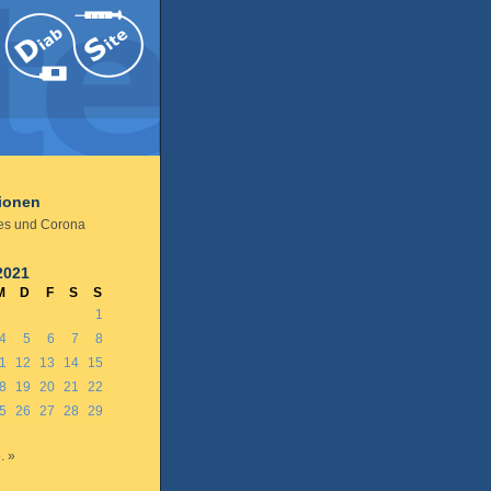
tionen
es und Corona
2021
M
D
F
S
S
1
4
5
6
7
8
1
12
13
14
15
8
19
20
21
22
5
26
27
28
29
. »