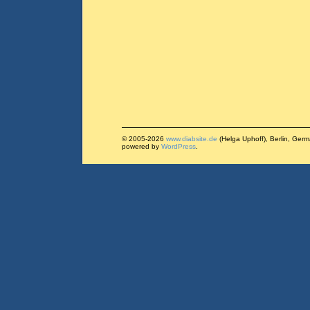
© 2005-2026
www.diabsite.de
(Helga Uphoff), Berlin, Ger
powered by
WordPress
.