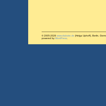
© 2005-2026
www.diabsite.de
(Helga Uphoff), Berlin, Ger
powered by
WordPress
.