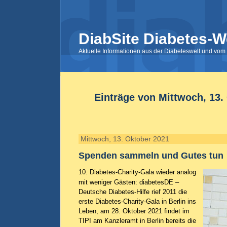
DiabSite Diabetes-W
Aktuelle Informationen aus der Diabeteswelt und vom 
Einträge von Mittwoch, 13.
Mittwoch, 13. Oktober 2021
Spenden sammeln und Gutes tun
10. Diabetes-Charity-Gala wieder analog
mit weniger Gästen: diabetesDE –
Deutsche Diabetes-Hilfe rief 2011 die
erste Diabetes-Charity-Gala in Berlin ins
Leben, am 28. Oktober 2021 findet im
TIPI am Kanzleramt in Berlin bereits die