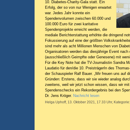
10. Diabetes-Charity-Gala statt. Ein
Erfolg, der so von nur Wenigen erwartet
war. Jedes Jahr konnte ein
Spendenvolumen zwischen 60.000 und
100.000 Euro für zwei karitative
Spendenprojekte erreicht werden, die
mediale Berichterstattung erhöhte die dringend not
Fokussierung auf eine der größten Volkskrankheite
sind mehr als acht Millionen Menschen von Diabete
Organisatoren werden das diesjährige Event nach
(ausschließlich Geimpfte oder Genesene) mit weni
Für die Key Note hat die TV-Journalistin Sandra M
Laudatio für den/die 10. PreisträgerIn des Thomas
der Schauspieler Ralf Bauer. „Wir freuen uns auf 
Gründen: Erstens, dass wir sie wieder analog dur
zweitens, weil wir jetzt schon wissen, dass wir mi
Spendenschecks ein Rekordergebnis bei den Spend
Dr. Jens Kröger.
Nachricht lesen
Helga Uphoff, 13. Oktober 2021, 17.33 Uhr, Kategorie