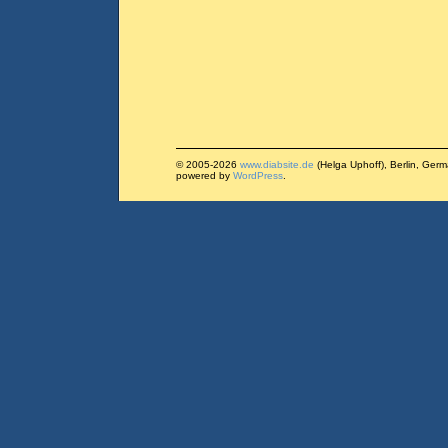
© 2005-2026
www.diabsite.de
(Helga Uphoff), Berlin, Ger
powered by
WordPress
.