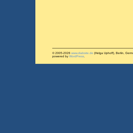
© 2005-2026
www.diabsite.de
(Helga Uphoff), Berlin, Ger
powered by
WordPress
.