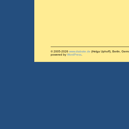
© 2005-2026
www.diabsite.de
(Helga Uphoff), Berlin, Ger
powered by
WordPress
.