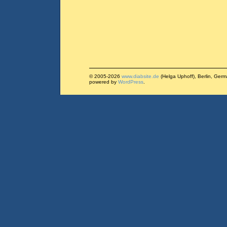
© 2005-2026
www.diabsite.de
(Helga Uphoff), Berlin, Ger
powered by
WordPress
.