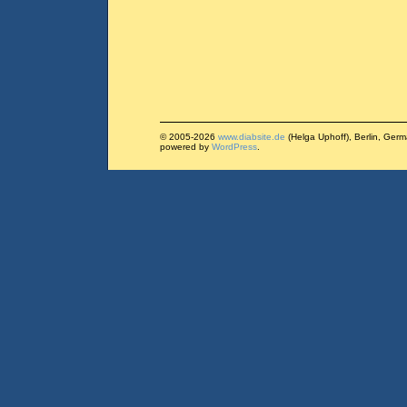
© 2005-2026
www.diabsite.de
(Helga Uphoff), Berlin, Ger
powered by
WordPress
.