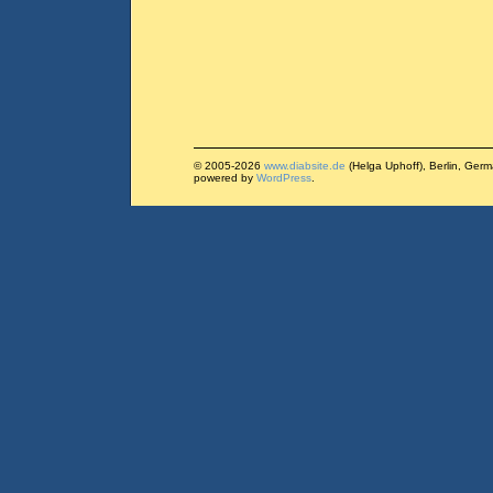
© 2005-2026
www.diabsite.de
(Helga Uphoff), Berlin, Ger
powered by
WordPress
.