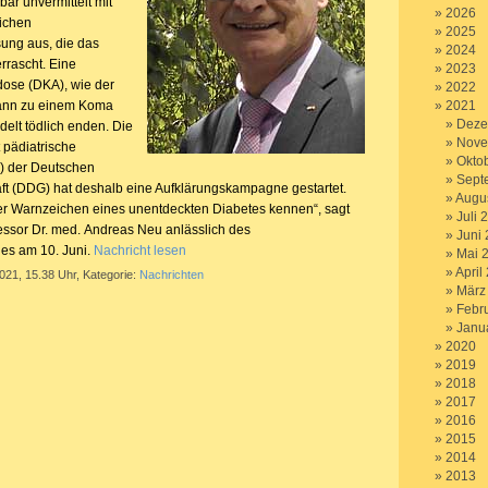
bar unvermittelt mit
2026
ichen
2025
sung aus, die das
2024
rrascht. Eine
2023
dose (DKA), wie der
2022
 kann zu einem Koma
2021
Deze
elt tödlich enden. Die
Nove
 pädiatrische
Okto
) der Deutschen
Sept
ft (DDG) hat deshalb eine Aufklärungskampagne gestartet.
Augu
vier Warnzeichen eines unentdeckten Diabetes kennen“, sagt
Juli 
ssor Dr. med. Andreas Neu anlässlich des
Juni
ges am 10. Juni.
Nachricht lesen
Mai 
April
2021, 15.38 Uhr, Kategorie:
Nachrichten
März
Febr
Janu
2020
2019
2018
2017
2016
2015
2014
2013