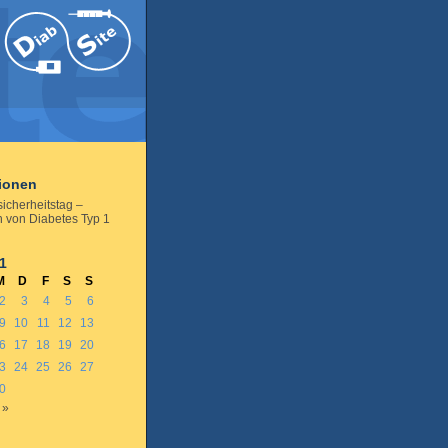
tionen
icherheitstag –
 von Diabetes Typ 1
1
M
D
F
S
S
2
3
4
5
6
9
10
11
12
13
6
17
18
19
20
3
24
25
26
27
0
 »