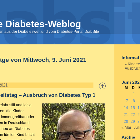
e Diabetes-Weblog
nen aus der Diabeteswelt und vom Diabetes-Portal DiabSite
Informa
äge von Mittwoch, 9. Juni 2021
Kinders
Ausbruch
Juni 202
 2021
M
D
1
eitstag – Ausbruch von Diabetes Typ 1
7
8
fahr still und leise
14
15
1
en, die Kinder
21
22
2
 immer greifbar oder
28
29
3
ken in Deutschland
« Mai
Juli
er neu an Diabetes
m fünften Kind bricht
Archiv