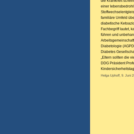
die Krankheit schein
einer lebensbedrohl
Stoffwechselentglei
familiäre Umfeld übe
diabetische Ketoazi
Fachbegriff lautet,
führen und unbehand
Arbeitsgemeinschaft
Diabetologie (AGPD
Diabetes Gesellscha
„Eltern sollten die 
DDG Präsident Profe
Kindersicherheitsta
Helga Uphoff, 9. Juni 