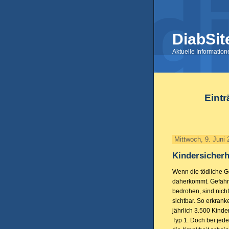
DiabSit
Aktuelle Informatio
Eintr
Mittwoch, 9. Juni
Kindersicherh
Wenn die tödliche Ge
daherkommt. Gefahr
bedrohen, sind nicht
sichtbar. So erkran
jährlich 3.500 Kind
Typ 1. Doch bei jede