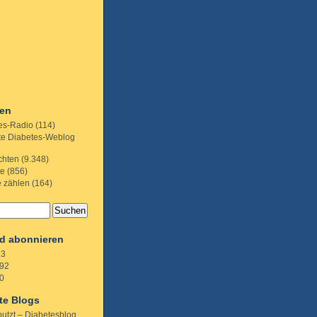
ien
es-Radio
(114)
te Diabetes-Weblog
chten
(9.348)
te
(856)
e zählen
(164)
d abonnieren
.3
92
0
te Blogs
putzt – Diabetesblog