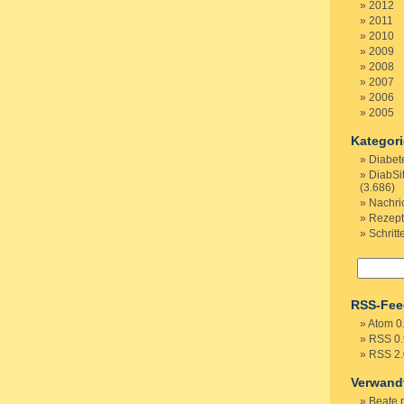
2012
2011
2010
2009
2008
2007
2006
2005
Kategor
Diabet
DiabSi
(3.686)
Nachri
Rezep
Schritt
RSS-Fee
Atom 0
RSS 0.
RSS 2.
Verwand
Beate 