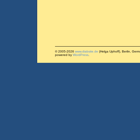
© 2005-2026
www.diabsite.de
(Helga Uphoff), Berlin, Ger
powered by
WordPress
.